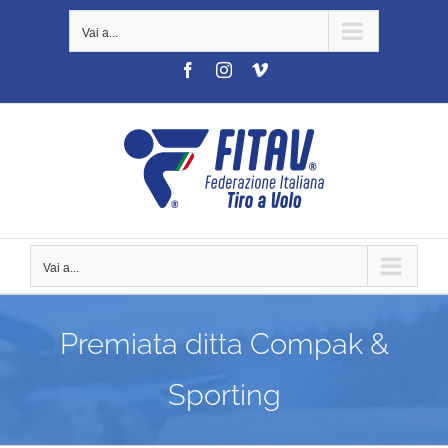
Salta
Vai a...
al
contenuto
Facebook
Instagram
Vimeo
Vai a...
Premiata ditta Compak &
Sporting