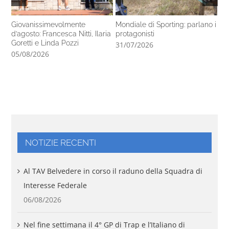
Giovanissimevolmente
Mondiale di Sporting: parlano i
Ca
d’agosto: Francesca Nitti, Ilaria
protagonisti
co
Goretti e Linda Pozzi
31/07/2026
29
05/08/2026
NOTIZIE RECENTI
Al TAV Belvedere in corso il raduno della Squadra di
Interesse Federale
06/08/2026
Nel fine settimana il 4° GP di Trap e l’Italiano di