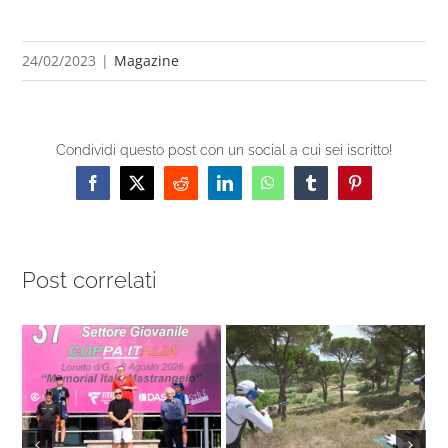
24/02/2023
|
Magazine
Condividi questo post con un social a cui sei iscritto!
Facebook
X
Reddit
LinkedIn
WhatsApp
Tumblr
Pinterest
Post correlati