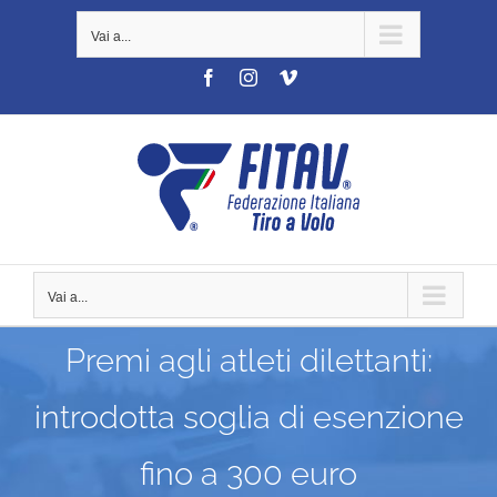
Salta
Vai a...
al
contenuto
Facebook
Instagram
Vimeo
Vai a...
Premi agli atleti dilettanti:
introdotta soglia di esenzione
fino a 300 euro