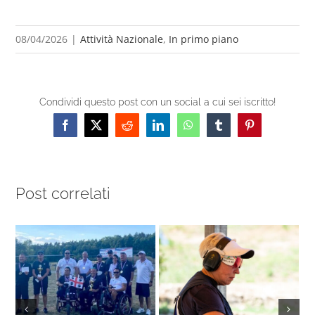
08/04/2026
|
Attività Nazionale
,
In primo piano
Condividi questo post con un social a cui sei iscritto!
Facebook
X
Reddit
LinkedIn
WhatsApp
Tumblr
Pinterest
Post correlati