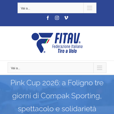
Salta
Vai a...
al
contenuto
Facebook
Instagram
Vimeo
Vai a...
Pink Cup 2026: a Foligno tre
giorni di Compak Sporting,
spettacolo e solidarietà