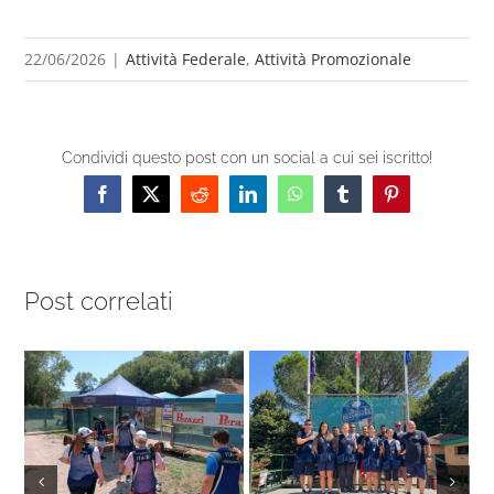
22/06/2026
|
Attività Federale
,
Attività Promozionale
Condividi questo post con un social a cui sei iscritto!
Facebook
X
Reddit
LinkedIn
WhatsApp
Tumblr
Pinterest
Post correlati