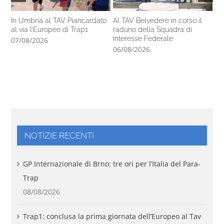
In Umbria al TAV Piancardato
Al TAV Belvedere in corso il
Ne
al via l’Europeo di Trap1
raduno della Squadra di
Tra
Interesse Federale
Sp
07/08/2026
06/08/2026
06
NOTIZIE RECENTI
GP Internazionale di Brno: tre ori per l’Italia del Para-
Trap
08/08/2026
Trap1: conclusa la prima giornata dell’Europeo al Tav