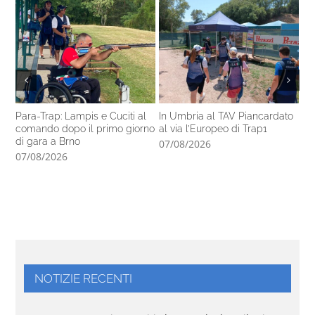
Para-Trap: Lampis e Cuciti al
In Umbria al TAV Piancardato
Ne
comando dopo il primo giorno
al via l’Europeo di Trap1
Tra
di gara a Brno
Sp
07/08/2026
07/08/2026
06
NOTIZIE RECENTI