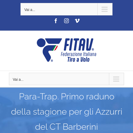
Salta
Vai a...
al
contenuto
Facebook
Instagram
Vimeo
Vai a...
Para-Trap. Primo raduno
della stagione per gli Azzurri
del CT Barberini