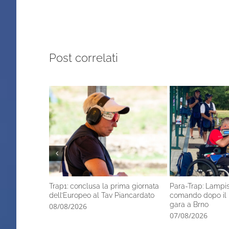
Post correlati
Trap1: conclusa la prima giornata
Para-Trap: Lampis 
dell’Europeo al Tav Piancardato
comando dopo il 
gara a Brno
08/08/2026
07/08/2026