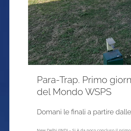
Para-Trap. Primo gior
del Mondo WSPS
Domani le finali a partire dalle
New Delhi (IND) – Si è da poco concluso il pri