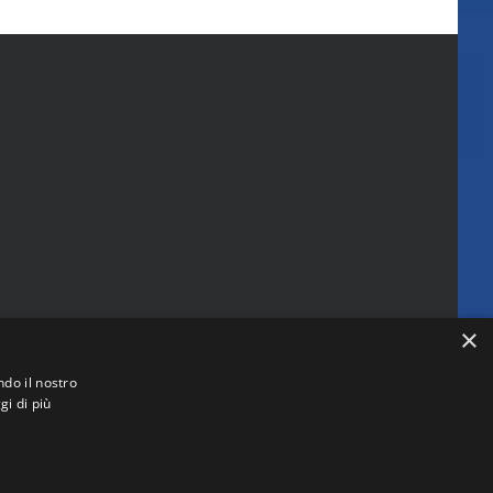
×
ndo il nostro
gi di più
 (RM)