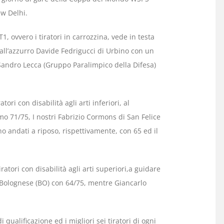
ew Delhi.
T1, ovvero i tiratori in carrozzina, vede in testa
ll’azzurro Davide Fedrigucci di Urbino con un
o Sandro Lecca (Gruppo Paralimpico della Difesa)
tori con disabilità agli arti inferiori, al
o 71/75, I nostri Fabrizio Cormons di San Felice
o andati a riposo, rispettivamente, con 65 ed il
ratori con disabilità agli arti superiori,a guidare
 Bolognese (BO) con 64/75, mentre Giancarlo
 qualificazione ed i migliori sei tiratori di ogni