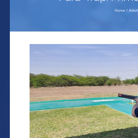
Home
Attiv
Ingrandisci
immagine