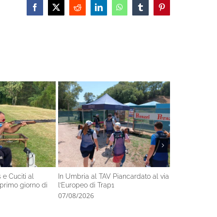
Facebook
X
Reddit
LinkedIn
WhatsApp
Tumblr
Pinterest
e Cuciti al
In Umbria al TAV Piancardato al via
Al TAV Belvede
primo giorno di
l’Europeo di Trap1
della Squadra 
Federale
07/08/2026
06/08/2026