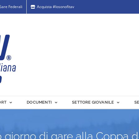
 Gare Federali
Acquista #Iosonofitav
ORT
DOCUMENTI
SETTORE GIOVANILE
S
o giorno di gare alla Copp