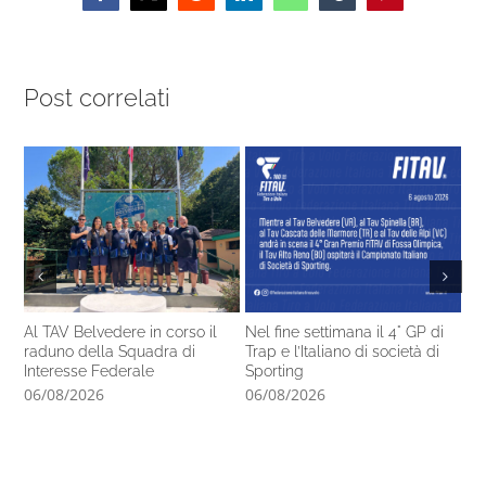
Post correlati
Al TAV Belvedere in corso il
Nel fine settimana il 4° GP di
Ca
raduno della Squadra di
Trap e l’Italiano di società di
14
Interesse Federale
Sporting
pr
06/08/2026
06/08/2026
05