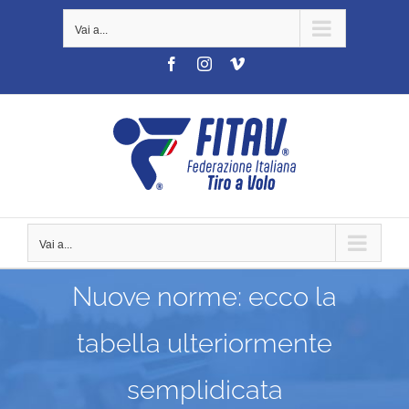
Salta
Vai a...
al
contenuto
Facebook
Instagram
Vimeo
Vai a...
Nuove norme: ecco la
tabella ulteriormente
semplidicata