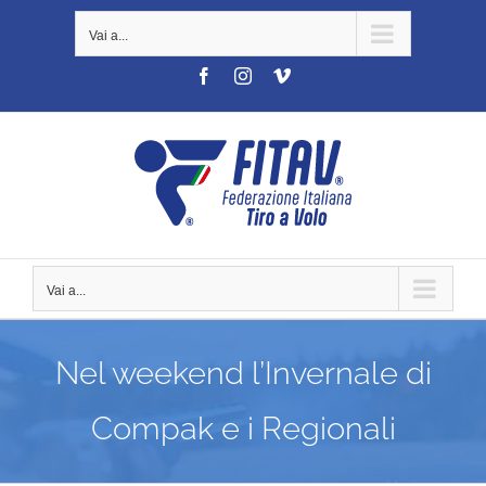
Salta
Vai a...
al
contenuto
Facebook
Instagram
Vimeo
Vai a...
Nel weekend l’Invernale di
Compak e i Regionali