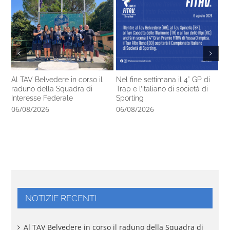
Al TAV Belvedere in corso il
Nel fine settimana il 4° GP di
Ca
raduno della Squadra di
Trap e l’Italiano di società di
14
Interesse Federale
Sporting
pr
06/08/2026
06/08/2026
05
NOTIZIE RECENTI
Al TAV Belvedere in corso il raduno della Squadra di