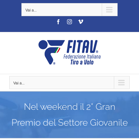
Salta
Vai a...
al
contenuto
Facebook
Instagram
Vimeo
Vai a...
Nel weekend il 2° Gran
Premio del Settore Giovanile