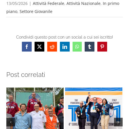
13/05/2026
|
Attività Federale
,
Attività Nazionale
,
In primo
piano
,
Settore Giovanile
Condividi questo post con un social a cui sei iscritto!
Facebook
X
Reddit
LinkedIn
WhatsApp
Tumblr
Pinterest
Post correlati