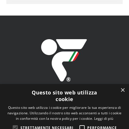
ARGOMENTO
×
Questo sito web utilizza
cookie
Questo sito web utilizza i cookie per migliorare la tua esperienza di
navigazione. Utilizzando il nostro sito web acconsenti a tutti i cookie
FITAV - Federazione Italiana Tiro a Volo - Viale Tiziano
in conformità con la nostra policy per i cookie.
Leggi di più
n.74, 00196 Roma (RM)
STRETTAMENTE NECESSARI
PERFORMANCE