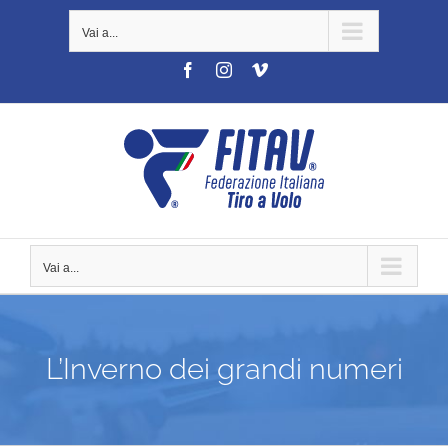
Salta
Vai a...
al
contenuto
Facebook
Instagram
Vimeo
Vai a...
L’Inverno dei grandi numeri