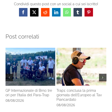
Condividi questo post con un social a cui sei iscritto!
Facebook
X
Reddit
LinkedIn
WhatsApp
Tumblr
Pinterest
Post correlati
GP Internazionale di Brno: tre
Trap1: conclusa la prima
Pa
ori per l’Italia del Para-Trap
giornata dell’Europeo al Tav
co
Piancardato
di
08/08/2026
08/08/2026
07