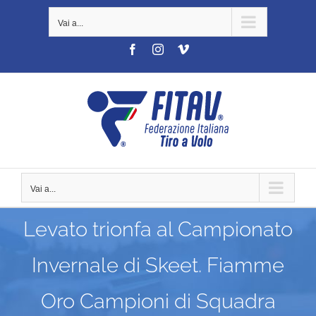
Salta
Vai a...
al
contenuto
Facebook
Instagram
Vimeo
Vai a...
Levato trionfa al Campionato
Invernale di Skeet. Fiamme
Oro Campioni di Squadra