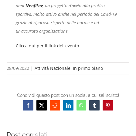
anni
Neofitav
, un progetto d’avvio alla pratica
sportiva, molto attivo anche nel periodo del Covid-19
grazie al rigoroso rispetto delle norme e ad
un’accurata organizzazione.
Clicca qui per il link dell’evento
28/09/2022
|
Attività Nazionale
,
In primo piano
Condividi questo post con un social a cui sei iscritto!
Facebook
X
Reddit
LinkedIn
WhatsApp
Tumblr
Pinterest
Post correlati