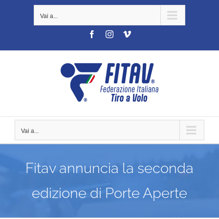
Salta
Vai a...
al
contenuto
Facebook
Instagram
Vimeo
Vai a...
Fitav annuncia la seconda
edizione di Porte Aperte