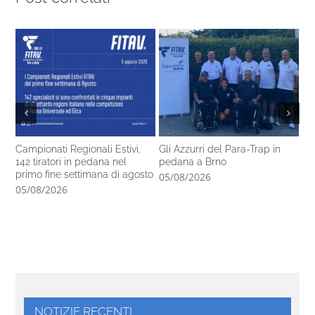
Campionati Regionali Estivi,
Gli Azzurri del Para-Trap in
Fo
142 tiratori in pedana nel
pedana a Brno
de
primo fine settimana di agosto
05/08/2026
04
05/08/2026
NOTIZIE RECENTI