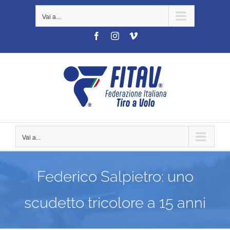
Salta
Vai a...
al
contenuto
Facebook
Instagram
Vimeo
Vai a...
Federico Salpietro: uno
scudetto tricolore a 15 anni