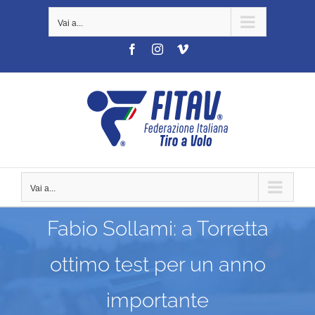
Salta
Vai a...
al
contenuto
Facebook
Instagram
Vimeo
Vai a...
Fabio Sollami: a Torretta
ottimo test per un anno
importante