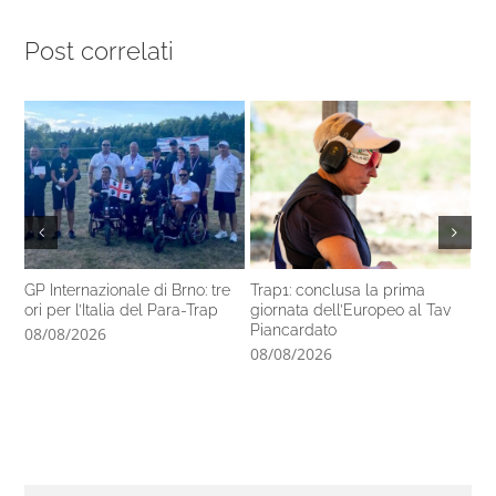
Post correlati
GP Internazionale di Brno: tre
Trap1: conclusa la prima
Pa
ori per l’Italia del Para-Trap
giornata dell’Europeo al Tav
co
Piancardato
di
08/08/2026
08/08/2026
07