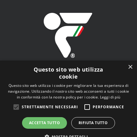
×
Questo sito web utilizza
cookie
Questo sito web utilizza i cookie per migliorare la tua esperienza di
navigazione. Utilizzando il nostro sito web acconsenti a tutti i cookie
FITAV - Federazione Italiana Tiro a Volo - Viale Tiziano
in conformità con la nostra policy per i cookie.
Leggi di più
n.74, 00196 Roma (RM)
STRETTAMENTE NECESSARI
PERFORMANCE
ACCETTA TUTTO
RIFIUTA TUTTO
MOSTRA DETTAGLI