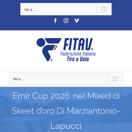
Salta
Vai a...
al
contenuto
Facebook
Instagram
Vimeo
Vai a...
Emir Cup 2026: nel Mixed di
Skeet d’oro Di Marziantonio-
Lapucci