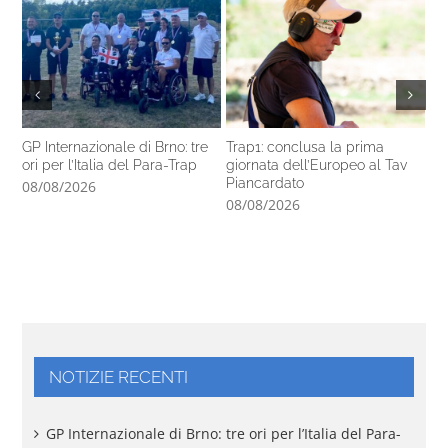
GP Internazionale di Brno: tre
Trap1: conclusa la prima
Pa
ori per l’Italia del Para-Trap
giornata dell’Europeo al Tav
co
Piancardato
di
08/08/2026
08/08/2026
07
NOTIZIE RECENTI
GP Internazionale di Brno: tre ori per l’Italia del Para-