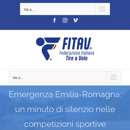
Salta
Vai a...
al
contenuto
Facebook
Instagram
Vimeo
Vai a...
Emergenza Emilia-Romagna:
un minuto di silenzio nelle
competizioni sportive