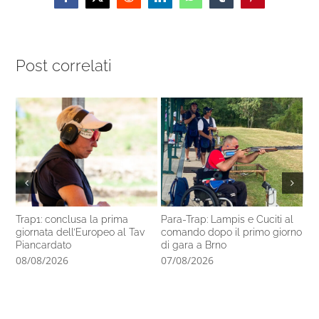
Facebook
X
Reddit
LinkedIn
WhatsApp
Tumblr
Pinterest
Post correlati
Trap1: conclusa la prima
Para-Trap: Lampis e Cuciti al
In
giornata dell’Europeo al Tav
comando dopo il primo giorno
al
Piancardato
di gara a Brno
07
08/08/2026
07/08/2026