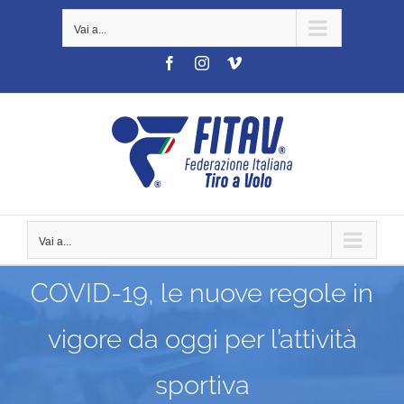
Salta
Vai a...
al
contenuto
Facebook
Instagram
Vimeo
Vai a...
COVID-19, le nuove regole in
vigore da oggi per l’attività
sportiva