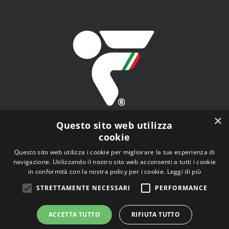
×
Questo sito web utilizza
cookie
Questo sito web utilizza i cookie per migliorare la tua esperienza di
navigazione. Utilizzando il nostro sito web acconsenti a tutti i cookie
FITAV - Federazione Italiana Tiro a Volo - Viale Tiziano
in conformità con la nostra policy per i cookie.
Leggi di più
n.74, 00196 Roma (RM)
STRETTAMENTE NECESSARI
PERFORMANCE
ACCETTA TUTTO
RIFIUTA TUTTO