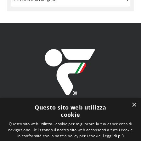
PER
ARGOMENTO
×
Questo sito web utilizza
cookie
Questo sito web utilizza i cookie per migliorare la tua esperienza di
navigazione. Utilizzando il nostro sito web acconsenti a tutti i cookie
FITAV - Federazione Italiana Tiro a Volo - Viale Tiziano
in conformità con la nostra policy per i cookie.
Leggi di più
n.74, 00196 Roma (RM)