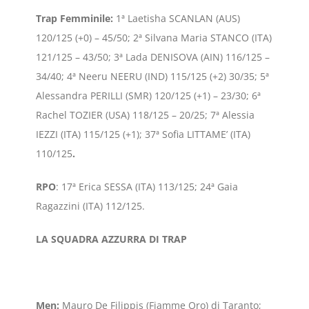
Trap Femminile
:
1ª Laetisha SCANLAN (AUS)
120/125 (+0) – 45/50; 2ª Silvana Maria STANCO (ITA)
121/125 – 43/50; 3ª Lada DENISOVA (AIN) 116/125 –
34/40; 4ª Neeru NEERU (IND) 115/125 (+2) 30/35; 5ª
Alessandra PERILLI (SMR) 120/125 (+1) – 23/30; 6ª
Rachel TOZIER (USA) 118/125 – 20/25; 7ª Alessia
IEZZI (ITA) 115/125 (+1); 37ª Sofia LITTAME’ (ITA)
110/125
.
RPO
: 17ª Erica SESSA (ITA) 113/125; 24ª Gaia
Ragazzini (ITA) 112/125.
LA SQUADRA AZZURRA DI TRAP
Men:
Mauro De Filippis (Fiamme Oro) di Taranto;