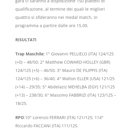
gara ci saranno a disposizione 150 piattelli di
qualificazione, al termine dei quali le migliori
quattro si sfideranno nei medal match, in
programma a partire dalle ore 15.00.
RISULTATI
Trap Maschile
:
1° Giovanni PELLIELO (ITA) 124/125
(+0) – 48/50; 2° Matthew COWARD-HOLLEY (GBR)
124/125 (+5) – 46/50; 3° Mauro DE FILIPPIS (ITA)
124/125 (+6) – 36/40; 4° Walton ELLER (USA) 121/25
(+14) – 29/35; 5° Abdelaziz MEHELBA (EGY) 121/125
(+13) – 238/30; 6° Massimo FABBRIZI (ITA) 123/125 –
18/25.
RPO
:10° Lorenzo FERRARI (ITA) 121/125; 114°
Riccardo FACCANI (ITA) 111/125.