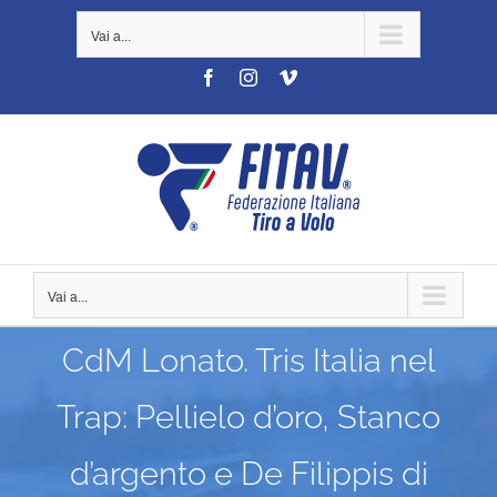
Salta
Vai a...
al
contenuto
Facebook
Instagram
Vimeo
Vai a...
CdM Lonato. Tris Italia nel
Trap: Pellielo d’oro, Stanco
d’argento e De Filippis di