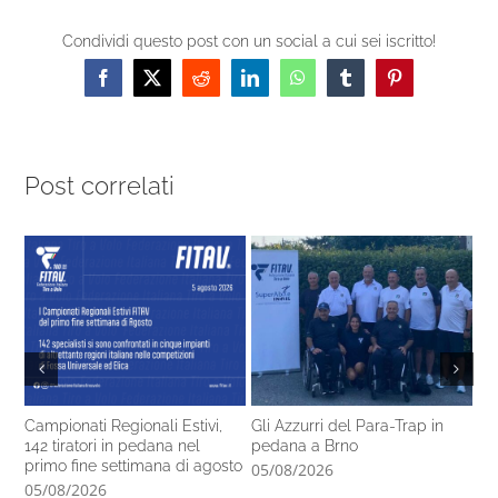
Condividi questo post con un social a cui sei iscritto!
Facebook
X
Reddit
LinkedIn
WhatsApp
Tumblr
Pinterest
Post correlati
Campionati Regionali Estivi,
Gli Azzurri del Para-Trap in
Fo
142 tiratori in pedana nel
pedana a Brno
de
primo fine settimana di agosto
05/08/2026
04
05/08/2026