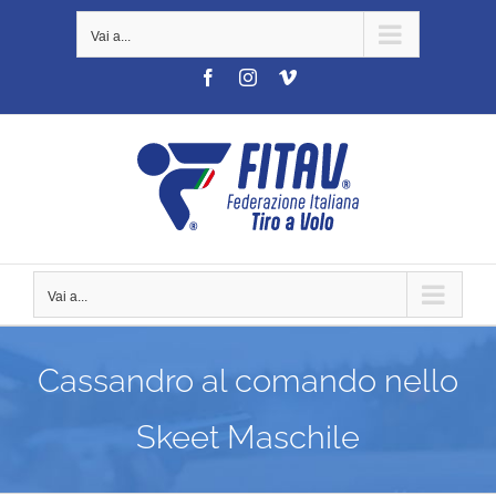
Salta
Vai a...
al
contenuto
Facebook
Instagram
Vimeo
Vai a...
Cassandro al comando nello
Skeet Maschile