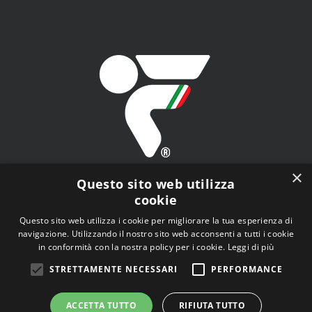
×
Questo sito web utilizza
cookie
Questo sito web utilizza i cookie per migliorare la tua esperienza di
navigazione. Utilizzando il nostro sito web acconsenti a tutti i cookie
FITAV - Federazione Italiana Tiro a Volo - Viale Tiziano
in conformità con la nostra policy per i cookie.
Leggi di più
n.74, 00196 Roma (RM)
STRETTAMENTE NECESSARI
PERFORMANCE
ACCETTA TUTTO
RIFIUTA TUTTO