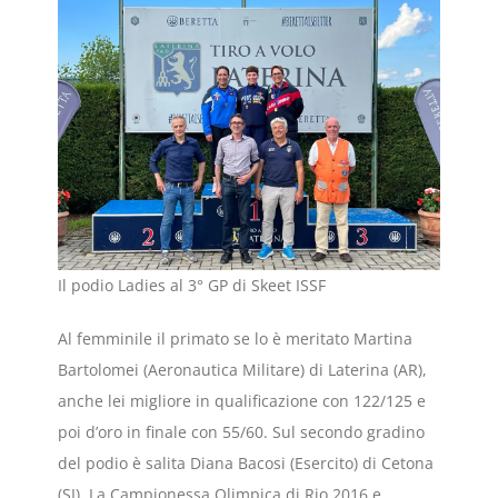
Il podio Ladies al 3° GP di Skeet ISSF
Al femminile il primato se lo è meritato Martina
Bartolomei (Aeronautica Militare) di Laterina (AR),
anche lei migliore in qualificazione con 122/125 e
poi d’oro in finale con 55/60. Sul secondo gradino
del podio è salita Diana Bacosi (Esercito) di Cetona
(SI). La Campionessa Olimpica di Rio 2016 e