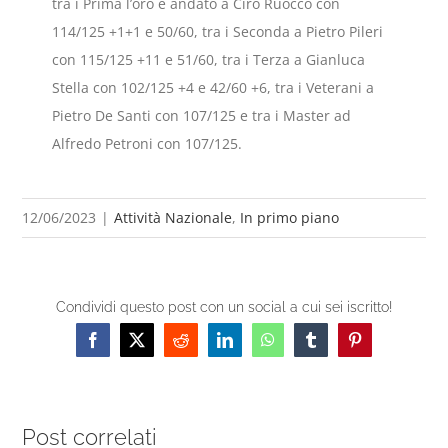
tra i Prima l’oro è andato a Ciro Ruocco con
114/125 +1+1 e 50/60, tra i Seconda a Pietro Pileri
con 115/125 +11 e 51/60, tra i Terza a Gianluca
Stella con 102/125 +4 e 42/60 +6, tra i Veterani a
Pietro De Santi con 107/125 e tra i Master ad
Alfredo Petroni con 107/125.
12/06/2023
|
Attività Nazionale
,
In primo piano
Condividi questo post con un social a cui sei iscritto!
Facebook
X
Reddit
LinkedIn
WhatsApp
Tumblr
Pinterest
Post correlati