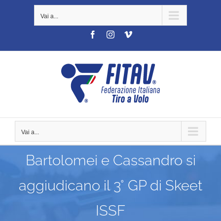
Salta
Vai a...
al
contenuto
Facebook
Instagram
Vimeo
Vai a...
Bartolomei e Cassandro si
aggiudicano il 3° GP di Skeet
ISSF