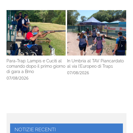
Para-Trap: Lampis e Cuciti al
In Umbria al TAV Piancardato
Al
comando dopo il primo giorno
al via l’Europeo di Trap1
ra
di gara a Brno
In
07/08/2026
07/08/2026
06
NOTIZIE RECENTI