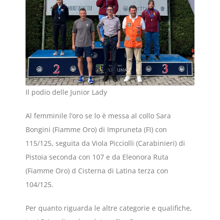
Il podio delle Junior Lady
Al femminile l’oro se lo è messa al collo Sara
Bongini (Fiamme Oro) di Impruneta (FI) con
115/125, seguita da Viola Picciolli (Carabinieri) di
Pistoia seconda con 107 e da Eleonora Ruta
(Fiamme Oro) d Cisterna di Latina terza con
104/125.
Per quanto riguarda le altre categorie e qualifiche,