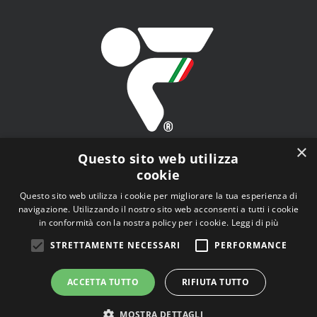
×
Questo sito web utilizza
cookie
Questo sito web utilizza i cookie per migliorare la tua esperienza di
navigazione. Utilizzando il nostro sito web acconsenti a tutti i cookie
FITAV - Federazione Italiana Tiro a Volo - Viale Tiziano
in conformità con la nostra policy per i cookie.
Leggi di più
n.74, 00196 Roma (RM)
STRETTAMENTE NECESSARI
PERFORMANCE
ACCETTA TUTTO
RIFIUTA TUTTO
MOSTRA DETTAGLI