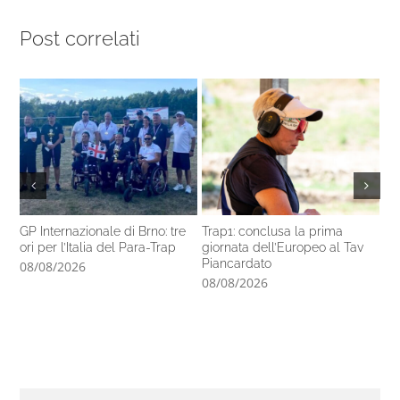
Post correlati
GP Internazionale di Brno: tre
Trap1: conclusa la prima
Pa
ori per l’Italia del Para-Trap
giornata dell’Europeo al Tav
co
Piancardato
di
08/08/2026
08/08/2026
07