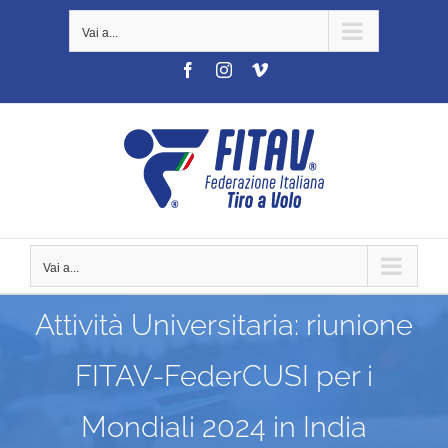
Salta
Vai a...
al
contenuto
Facebook
Instagram
Vimeo
Vai a...
Attività Universitaria: riunione
FITAV-FederCUSI per i
Mondiali 2024 in India