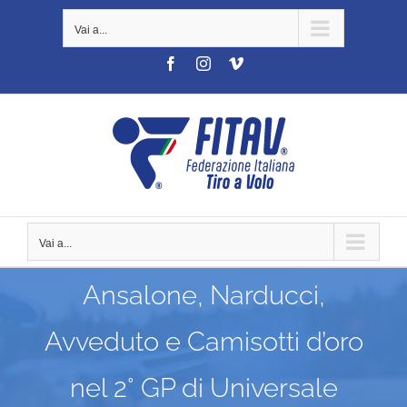
Salta
Vai a...
al
contenuto
Facebook
Instagram
Vimeo
Vai a...
Ansalone, Narducci,
Avveduto e Camisotti d’oro
nel 2° GP di Universale