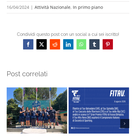
16/04/2024
|
Attività Nazionale
,
In primo piano
Condividi questo post con un social a cui sei iscritto!
Facebook
X
Reddit
LinkedIn
WhatsApp
Tumblr
Pinterest
Post correlati