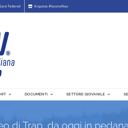
 Gare Federali
Acquista #Iosonofitav
ORT
DOCUMENTI
SETTORE GIOVANILE
S
eo di Trap, da oggi in pedana 