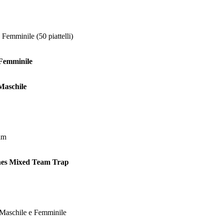
Femminile (50 piattelli)
 Femminile
Maschile
am
hes Mixed Team Trap
Maschile e Femminile