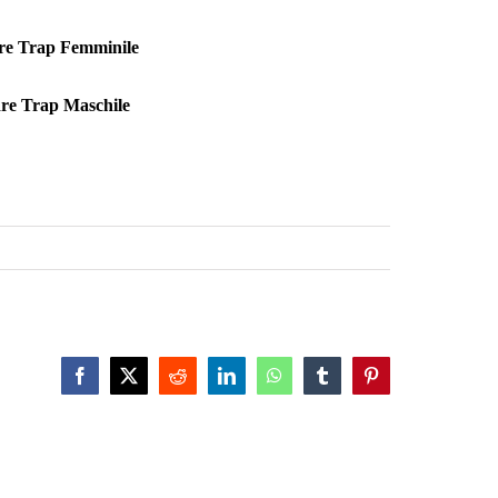
re Trap Femminile
re Trap Maschile
Facebook
X
Reddit
LinkedIn
WhatsApp
Tumblr
Pinterest