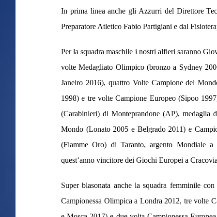
In prima linea anche gli Azzurri del Direttore Te
Preparatore Atletico Fabio Partigiani e dal Fisioter
Per la squadra maschile i nostri alfieri saranno Gio
volte Medagliato Olimpico (bronzo a Sydney 200
Janeiro 2016), quattro Volte Campione del Mond
1998) e tre volte Campione Europeo (Sipoo 1997
(Carabinieri) di Monteprandone (AP), medaglia 
Mondo (Lonato 2005 e Belgrado 2011) e Campio
(Fiamme Oro) di Taranto, argento Mondiale a
quest’anno vincitore dei Giochi Europei a Cracovia
Super blasonata anche la squadra femminile con
Campionessa Olimpica a Londra 2012, tre volte 
e Mosca 2017) e due volta Campionessa Europea 