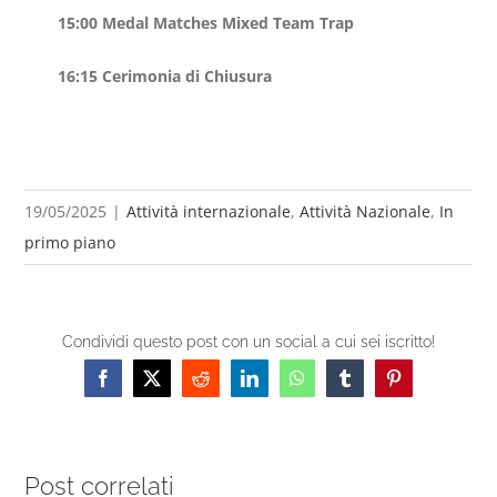
15:00 Medal Matches Mixed Team Trap
16:15 Cerimonia di Chiusura
19/05/2025
|
Attività internazionale
,
Attività Nazionale
,
In
primo piano
Condividi questo post con un social a cui sei iscritto!
Facebook
X
Reddit
LinkedIn
WhatsApp
Tumblr
Pinterest
Post correlati