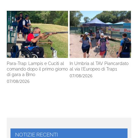
Para-Trap: Lampis e Cuciti al
In Umbria al TAV Piancardato
Al
comando dopo il primo giorno
al via l’Europeo di Trap1
ra
di gara a Brno
In
07/08/2026
07/08/2026
06
NOTIZIE RECENTI