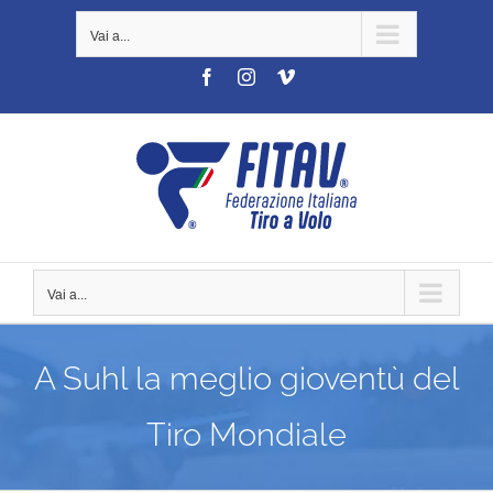
Salta
Vai a...
al
contenuto
Facebook
Instagram
Vimeo
Vai a...
A Suhl la meglio gioventù del
Tiro Mondiale