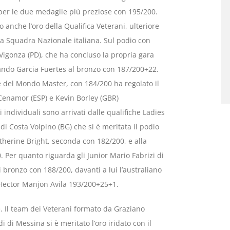
a per le due medaglie più preziose con 195/200.
o anche l’oro della Qualifica Veterani, ulteriore
la Squadra Nazionale italiana. Sul podio con
 Vigonza (PD), che ha concluso la propria gara
ando Garcia Fuertes al bronzo con 187/200+22.
e del Mondo Master, con 184/200 ha regolato il
Cenamor (ESP) e Kevin Borley (GBR)
individuali sono arrivati dalle qualifiche Ladies
di Costa Volpino (BG) che si è meritata il podio
therine Bright, seconda con 182/200, e alla
 Per quanto riguarda gli Junior Mario Fabrizi di
bronzo con 188/200, davanti a lui l’australiano
Hector Manjon Avila 193/200+25+1.
e. Il team dei Veterani formato da Graziano
i di Messina si è meritato l’oro iridato con il