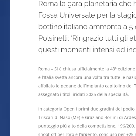
Roma la gara planetaria che ha 
Fossa Universale per la stagio
bottino italiano ammonta a 5 or
Polsinelli: "Ringrazio tutti gli 
questi momenti intensi ed ind
Roma – Si è chiusa ufficialmente la 43ª edizio
e l’Italia svetta ancora una volta tra tutte le naz
affollato le pedane dell’impianto capitolino del
assegnato i titoli iridati 2025 della specialità.
In categoria Open i primi due gradini del podio p
Triscari di Naso (ME) e Graziano Borlini di Ardes
punteggio più alto della competizione, 196/200
shoot-off per l’oro e l’argento, concluso per +25 a