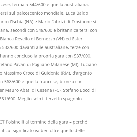
cese, ferma a 544/600 e quella australiana,
uersi sul palcoscenico mondiale, Luca Baldo
o d’Ischia (NA) e Mario Fabrizi di Frosinone si
ana, secondi con 548/600 e britannica terzi con
 Bianca Revello di Bernezzo (VN) ed Ester
on 532/600 davanti alle australiane, terze con
 hanno concluso la propria gara con 537/600.
tefano Pavan di Pogliano Milanese (MI), Luciano
 e Massimo Croce di Guidonia (RM), d’argento
on 568/600 e quella francese, bronzo con
er Mauro Abati di Cesena (FC), Stefano Bocci di
31/600. Meglio solo il terzetto spagnolo,
T Polsinelli al termine della gara – perché
il cui significato va ben oltre quello delle