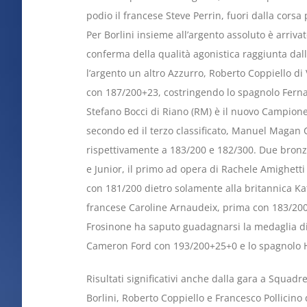
podio il francese Steve Perrin, fuori dalla cors
Per Borlini insieme all’argento assoluto è arrivat
conferma della qualità agonistica raggiunta dal
l’argento un altro Azzurro, Roberto Coppiello di
con 187/200+23, costringendo lo spagnolo Fern
Stefano Bocci di Riano (RM) è il nuovo Campion
secondo ed il terzo classificato, Manuel Magan 
rispettivamente a 183/200 e 182/300. Due bronzi 
e Junior, il primo ad opera di Rachele Amighetti 
con 181/200 dietro solamente alla britannica Ka
francese Caroline Arnaudeix, prima con 183/200.
Frosinone ha saputo guadagnarsi la medaglia di 
Cameron Ford con 193/200+25+0 e lo spagnolo 
Risultati significativi anche dalla gara a Squadr
Borlini, Roberto Coppiello e Francesco Pollicino d