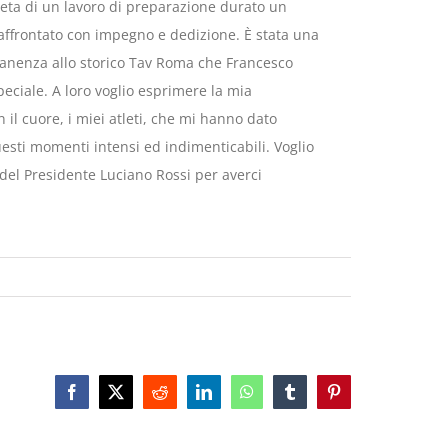
creta di un lavoro di preparazione durato un
affrontato con impegno e dedizione. È stata una
anenza allo storico Tav Roma che Francesco
peciale. A loro voglio esprimere la mia
 il cuore, i miei atleti, che mi hanno dato
esti momenti intensi ed indimenticabili. Voglio
del Presidente Luciano Rossi per averci
Facebook
X
Reddit
LinkedIn
WhatsApp
Tumblr
Pinterest