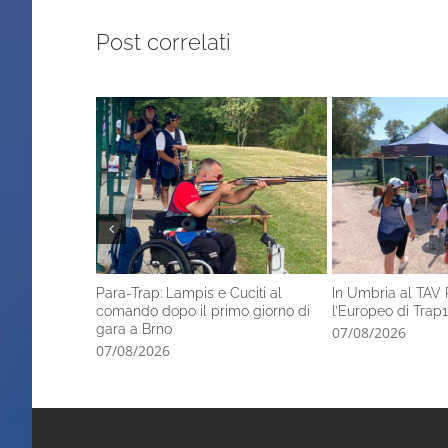
Post correlati
Para-Trap: Lampis e Cuciti al
In Umbria al TAV 
comando dopo il primo giorno di
l’Europeo di Trap1
gara a Brno
07/08/2026
07/08/2026