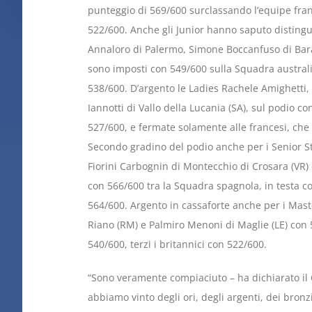
punteggio di 569/600 surclassando l’equipe fran
522/600. Anche gli Junior hanno saputo disting
Annaloro di Palermo, Simone Boccanfuso di Baran
sono imposti con 549/600 sulla Squadra australi
538/600. D’argento le Ladies Rachele Amighetti,
Iannotti di Vallo della Lucania (SA), sul podio c
527/600, e fermate solamente alle francesi, che
Secondo gradino del podio anche per i Senior S
Fiorini Carbognin di Montecchio di Crosara (VR)
con 566/600 tra la Squadra spagnola, in testa c
564/600. Argento in cassaforte anche per i Mast
Riano (RM) e Palmiro Menoni di Maglie (LE) con 5
540/600, terzi i britannici con 522/600.
“Sono veramente compiaciuto – ha dichiarato il C
abbiamo vinto degli ori, degli argenti, dei bronzi 