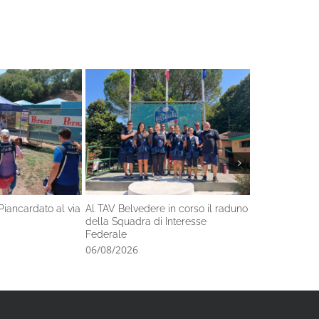
Piancardato al via
Al TAV Belvedere in corso il raduno
Nel fine setti
della Squadra di Interesse
l’Italiano di s
Federale
06/08/2026
06/08/2026