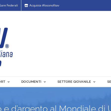
 Gare Federali
Acquista #Iosonofitav
ORT
DOCUMENTI
SETTORE GIOVANILE
S
ro e d’argento al Mondiale di