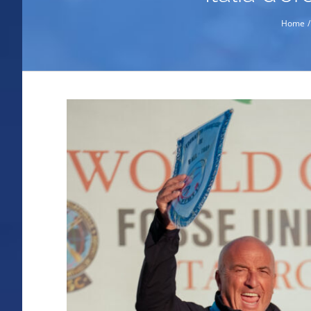
Home
Ingrandisci
immagine