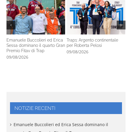
Emanuele Buccolieri ed Erica
Trap1: Argento continentale
GP
Sessa dominano il quarto Gran
per Roberta Pelosi
ori
Premio Fitav di Trap
09/08/2026
08
09/08/2026
NOTIZIE RECENTI
Emanuele Buccolieri ed Erica Sessa dominano il