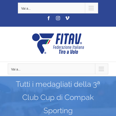
Salta
Vai a...
al
contenuto
Facebook
Instagram
Vimeo
Vai a...
Tutti i medagliati della 3ª
Club Cup di Compak
Sporting