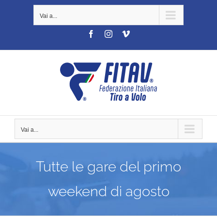
Salta
Vai a...
al
contenuto
Facebook
Instagram
Vimeo
Vai a...
Tutte le gare del primo
weekend di agosto