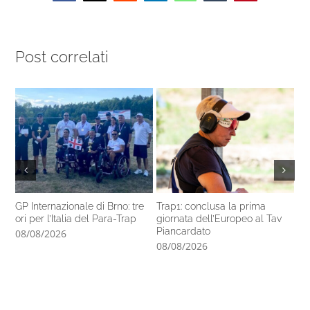
Post correlati
GP Internazionale di Brno: tre
Trap1: conclusa la prima
Pa
ori per l’Italia del Para-Trap
giornata dell’Europeo al Tav
co
Piancardato
di
08/08/2026
08/08/2026
07