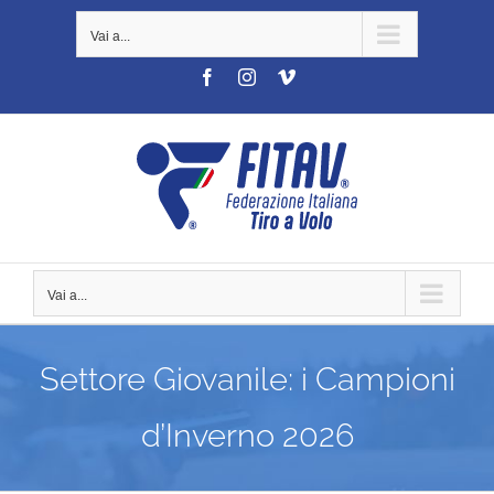
Salta
Vai a...
al
contenuto
Facebook
Instagram
Vimeo
Vai a...
Settore Giovanile: i Campioni
d’Inverno 2026