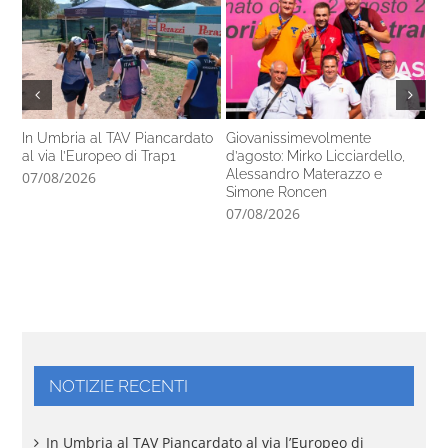
In Umbria al TAV Piancardato
Giovanissimevolmente
Al
al via l’Europeo di Trap1
d’agosto: Mirko Licciardello,
ra
Alessandro Materazzo e
In
07/08/2026
Simone Roncen
06
07/08/2026
NOTIZIE RECENTI
In Umbria al TAV Piancardato al via l’Europeo di