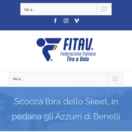
Salta
Vai a...
al
contenuto
Facebook
Instagram
Vimeo
Vai a...
Scocca l’ora dello Skeet, in
pedana gli Azzurri di Benelli