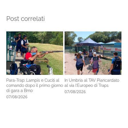
Post correlati
Para-Trap: Lampis e Cuciti al
In Umbria al TAV Piancardato
Al
comando dopo il primo giorno
al via l’Europeo di Trap1
ra
di gara a Brno
In
07/08/2026
07/08/2026
06