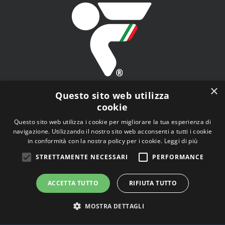
×
Questo sito web utilizza
cookie
Questo sito web utilizza i cookie per migliorare la tua esperienza di
navigazione. Utilizzando il nostro sito web acconsenti a tutti i cookie
FITAV - Federazione Italiana Tiro a Volo - Viale Tiziano
in conformità con la nostra policy per i cookie.
Leggi di più
n.74, 00196 Roma (RM)
STRETTAMENTE NECESSARI
PERFORMANCE
ACCETTA TUTTO
RIFIUTA TUTTO
MOSTRA DETTAGLI
© Copyright
2026 | Tutti i diritti riservati |
Privacy Policy