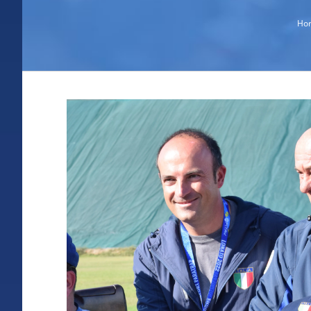
Ho
Ingrandisci
immagine