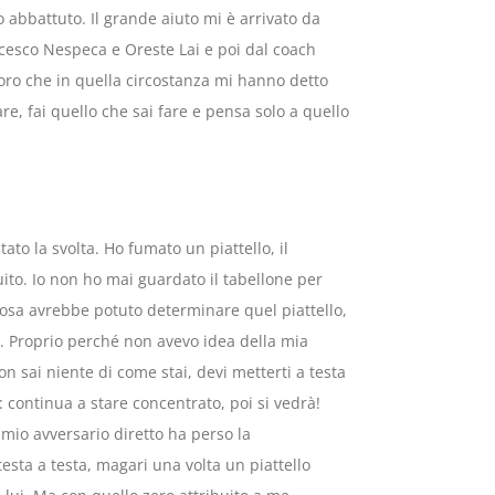
abbattuto. Il grande aiuto mi è arrivato da
esco Nespeca e Oreste Lai e poi dal coach
oro che in quella circostanza mi hanno detto
e, fai quello che sai fare e pensa solo a quello
ato la svolta. Ho fumato un piattello, il
ito. Io non ho mai guardato il tabellone per
 cosa avrebbe potuto determinare quel piattello,
o. Proprio perché non avevo idea della mia
n sai niente di come stai, devi metterti a testa
: continua a stare concentrato, poi si vedrà!
l mio avversario diretto ha perso la
sta a testa, magari una volta un piattello