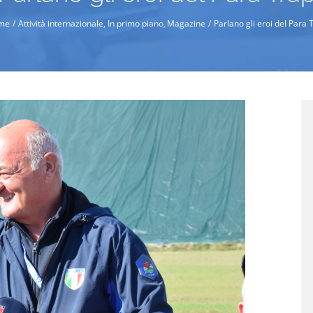
me
Attività internazionale
In primo piano
Magazine
Parlano gli eroi del Para 