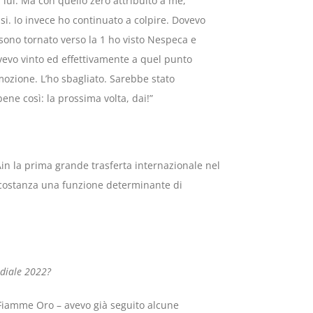
 lui. Ma con quello zero attribuito a me,
i. Io invece ho continuato a colpire. Dovevo
sono tornato verso la 1 ho visto Nespeca e
vevo vinto ed effettivamente a quel punto
mozione. L’ho sbagliato. Sarebbe stato
bene così: la prossima volta, dai!”
Ain la prima grande trasferta internazionale nel
circostanza una funzione determinante di
ndiale 2022?
e Fiamme Oro – avevo già seguito alcune