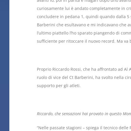
avanti io, poi in parità e magari dopo uno avanti
curiosamente lui è andato completamente in cris
concludere in pedana 1, quindi quando dalla 5 
Barberini che esultavano e mi indicavano che a
l’ultimo piattello l’ho sparato piangendo di com
sufficiente per ritoccare il nuovo record. Ma va 
Proprio Riccardo Rossi, che ha affrontato ad Al 
ruolo di vice del Ct Barberini, ha svolto nella 
supporto per gli atleti.
Riccardo, che sensazioni hai provato in questo Mo
“Nelle passate stagioni – spiega il tecnico dell