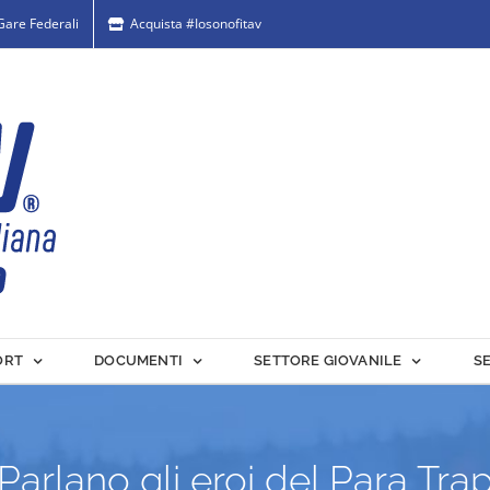
 Gare Federali
Acquista #Iosonofitav
ORT
DOCUMENTI
SETTORE GIOVANILE
S
Parlano gli eroi del Para Tra