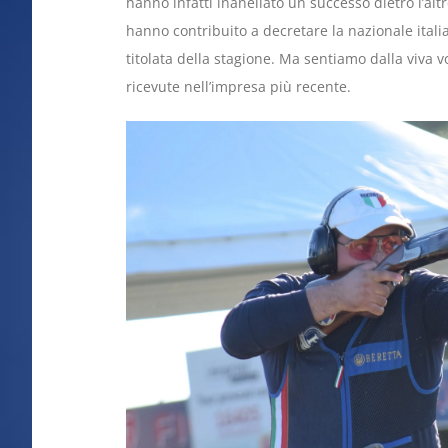
hanno infatti inanellato un successo dietro l’al
hanno contribuito a decretare la nazionale itali
titolata della stagione. Ma sentiamo dalla viva
ricevute nell’impresa più recente.