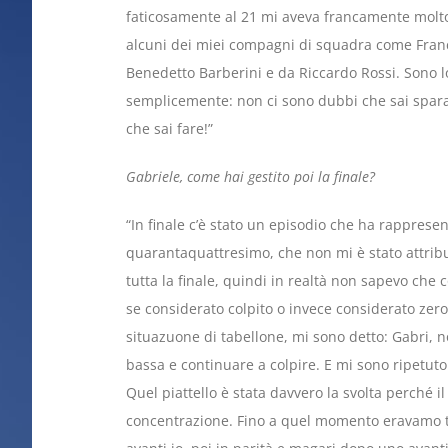
faticosamente al 21 mi aveva francamente molto 
alcuni dei miei compagni di squadra come Franc
Benedetto Barberini e da Riccardo Rossi. Sono l
semplicemente: non ci sono dubbi che sai sparar
che sai fare!”
Gabriele, come hai gestito poi la finale?
“In finale c’è stato un episodio che ha rappresent
quarantaquattresimo, che non mi è stato attribu
tutta la finale, quindi in realtà non sapevo che
se considerato colpito o invece considerato zer
situazuone di tabellone, mi sono detto: Gabri, no
bassa e continuare a colpire. E mi sono ripetuto
Quel piattello è stata davvero la svolta perché i
concentrazione. Fino a quel momento eravamo te