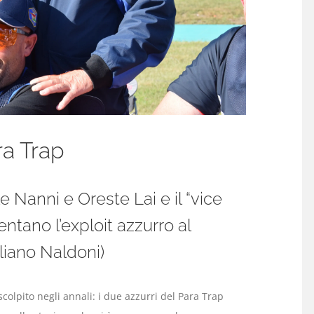
ra Trap
 Nanni e Oreste Lai e il “vice
tano l’exploit azzurro al
liano Naldoni)
colpito negli annali: i due azzurri del Para Trap