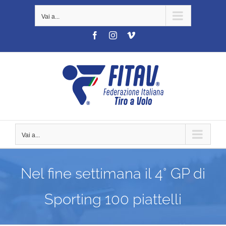
Salta
Vai a...
al
contenuto
Facebook
Instagram
Vimeo
Vai a...
Nel fine settimana il 4° GP di
Sporting 100 piattelli