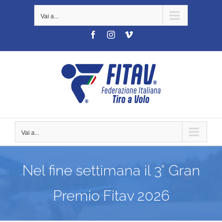
Salta
Vai a...
al
contenuto
Facebook
Instagram
Vimeo
Vai a...
Nel fine settimana il 3° Gran
Premio Fitav 2026