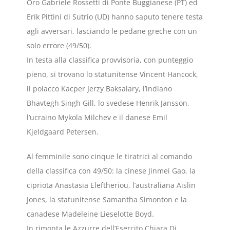
Oro Gabriele Rossetti di Ponte Buggianese (PT) ed
Erik Pittini di Sutrio (UD) hanno saputo tenere testa
agli avversari, lasciando le pedane greche con un
solo errore (49/50).
In testa alla classifica provvisoria, con punteggio
pieno, si trovano lo statunitense Vincent Hancock,
il polacco Kacper Jerzy Baksalary, l’indiano
Bhavtegh Singh Gill, lo svedese Henrik Jansson,
l’ucraino Mykola Milchev e il danese Emil
Kjeldgaard Petersen.
Al femminile sono cinque le tiratrici al comando
della classifica con 49/50: la cinese Jinmei Gao, la
cipriota Anastasia Eleftheriou, l’australiana Aislin
Jones, la statunitense Samantha Simonton e la
canadese Madeleine Lieselotte Boyd.
In rimonta le Azzurre dell’Esercito Chiara Di