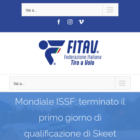
Salta
Vai a...
al
contenuto
Facebook
Instagram
Vimeo
Vai a...
Mondiale ISSF: terminato il
primo giorno di
qualificazione di Skeet