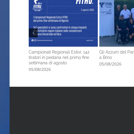
Campionati Regionali Estivi, 142
Gli Azzurri del P
tiratori in pedana nel primo fine
a Brno
settimana di agosto
05/08/2026
05/08/2026