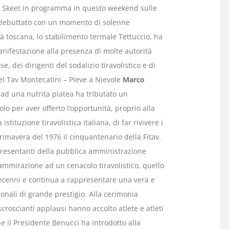
 e Skeet in programma in questo weekend sulle
 debuttato con un momento di solenne
à toscana, lo stabilimento termale Tettuccio, ha
manifestazione alla presenza di molte autorità
, dei dirigenti del sodalizio tiravolistico e di
 del Tav Montecatini – Pieve a Nievole
Marco
ad una nutrita platea ha tributato un
olo per aver offerto l’opportunità, proprio alla
tituzione tiravolistica italiana, di far rivivere i
rimavera del 1976 il cinquantenario della Fitav.
presentanti della pubblica amministrazione
ammirazione ad un cenacolo tiravolistico, quello
decenni e continua a rappresentare una vera e
ionali di grande prestigio. Alla cerimonia
roscianti applausi hanno accolto atlete e atleti
e il Presidente Benucci ha introdotto alla