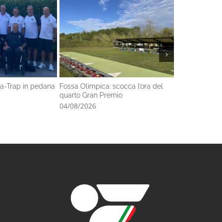
ara-Trap in pedana
Fossa Olimpica: scocca l’ora del
Tanti auguri F
quarto Gran Premio
secolo!
04/08/2026
04/08/2026