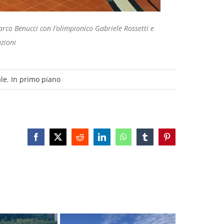
arco Benucci con l’olimpionico Gabriele Rossetti e
azioni
ale
,
In primo piano
Facebook
X
Reddit
LinkedIn
WhatsApp
Tumblr
Pinterest