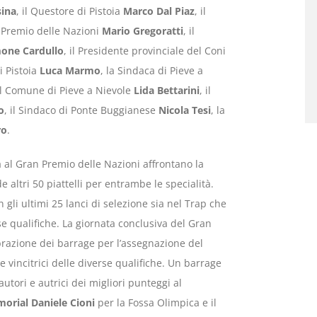
sina
, il Questore di Pistoia
Marco Dal Piaz
, il
 Premio delle Nazioni
Mario Gregoratti
, il
one Cardullo
, il Presidente provinciale del Coni
i Pistoia
Luca Marmo
, la Sindaca di Pieve a
del Comune di Pieve a Nievole
Lida Bettarini
, il
o
, il Sindaco di Ponte Buggianese
Nicola Tesi
, la
ro
.
za al Gran Premio delle Nazioni affrontano la
altri 50 piattelli per entrambe le specialità.
li ultimi 25 lanci di selezione sia nel Trap che
rse qualifiche. La giornata conclusiva del Gran
razione dei barrage per l’assegnazione del
e vincitrici delle diverse qualifiche. Un barrage
autori e autrici dei migliori punteggi al
orial Daniele Cioni
per la Fossa Olimpica e il