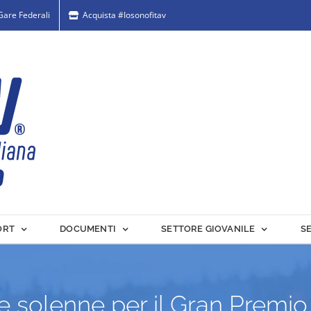
 Gare Federali
Acquista #Iosonofitav
ORT
DOCUMENTI
SETTORE GIOVANILE
S
 solenne per il Gran Premio