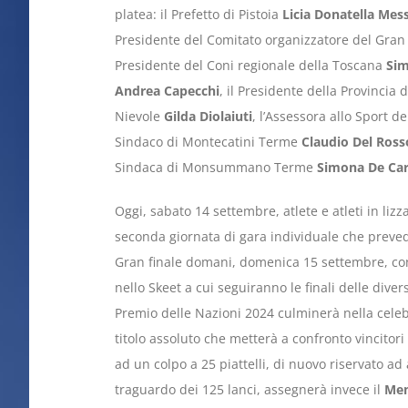
platea: il Prefetto di Pistoia
Licia Donatella Mes
Presidente del Comitato organizzatore del Gran
Presidente del Coni regionale della Toscana
Sim
Andrea Capecchi
, il Presidente della Provincia d
Nievole
Gilda Diolaiuti
, l’Assessora allo Sport 
Sindaco di Montecatini Terme
Claudio Del Ross
Sindaca di Monsummano Terme
Simona De Ca
Oggi, sabato 14 settembre, atlete e atleti in liz
seconda giornata di gara individuale che prevede 
Gran finale domani, domenica 15 settembre, con g
nello Skeet a cui seguiranno le finali delle dive
Premio delle Nazioni 2024 culminerà nella celeb
titolo assoluto che metterà a confronto vincitori 
ad un colpo a 25 piattelli, di nuovo riservato ad 
traguardo dei 125 lanci, assegnerà invece il
Mem