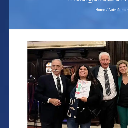
Home
Attività int
Ingrandisci
immagine