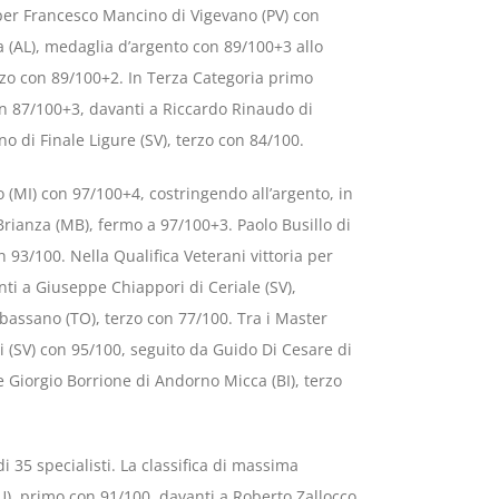
 per Francesco Mancino di Vigevano (PV) con
a (AL), medaglia d’argento con 89/100+3 allo
nzo con 89/100+2. In Terza Categoria primo
n 87/100+3, davanti a Riccardo Rinaudo di
o di Finale Ligure (SV), terzo con 84/100.
lo (MI) con 97/100+4, costringendo all’argento, in
Brianza (MB), fermo a 97/100+3. Paolo Busillo di
 93/100. Nella Qualifica Veterani vittoria per
ti a Giuseppe Chiappori di Ceriale (SV),
assano (TO), terzo con 77/100. Tra i Master
i (SV) con 95/100, seguito da Guido Di Cesare di
 Giorgio Borrione di Andorno Micca (BI), terzo
i 35 specialisti. La classifica di massima
U), primo con 91/100, davanti a Roberto Zallocco