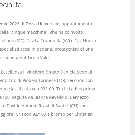
ialità.
remio 2026 di Fossa Universale, appuntamento
 delle “cinque macchine”, che ha coinvolto
stellano (MC), Tav La Tranquilla (VV) e Tav Nuovo
specialisti scesi in pedana, protagonisti di una
assione per il Tiro a Volo.
Eccellenza il vincitore è stato Daniele Stoto di
ito Cito di Piobesi Torinese (TO), secondo con
terzo classificato con 93/100. Tra le Ladies prima
3/100, seguita da Bianca Revello di Bernezzo
osto Davide Antonio Rossi di Sanfrè (CN) con
ggiore (CN) con 92/100 e bronzo per Christian