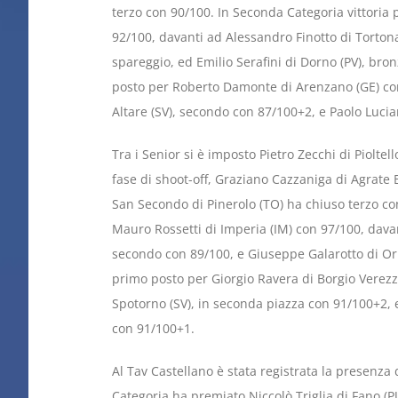
terzo con 90/100. In Seconda Categoria vittoria
92/100, davanti ad Alessandro Finotto di Torton
spareggio, ed Emilio Serafini di Dorno (PV), bro
posto per Roberto Damonte di Arenzano (GE) co
Altare (SV), secondo con 87/100+2, e Paolo Lucian
Tra i Senior si è imposto Pietro Zecchi di Pioltel
fase di shoot-off, Graziano Cazzaniga di Agrate 
San Secondo di Pinerolo (TO) ha chiuso terzo con
Mauro Rossetti di Imperia (IM) con 97/100, davan
secondo con 89/100, e Giuseppe Galarotto di Orb
primo posto per Giorgio Ravera di Borgio Verezz
Spotorno (SV), in seconda piazza con 91/100+2, e
con 91/100+1.
Al Tav Castellano è stata registrata la presenza d
Categoria ha premiato Niccolò Triglia di Fano (P