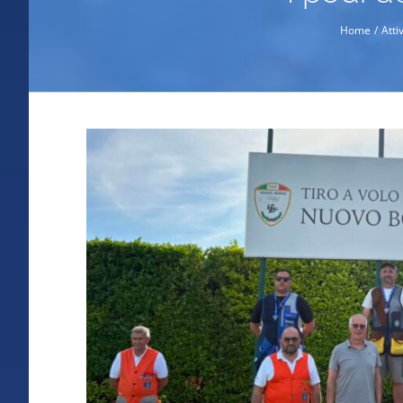
Home
Atti
Ingrandisci
immagine