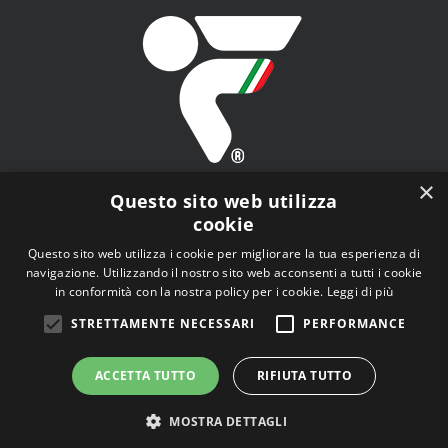
×
Questo sito web utilizza
cookie
Questo sito web utilizza i cookie per migliorare la tua esperienza di
navigazione. Utilizzando il nostro sito web acconsenti a tutti i cookie
FITAV - Federazione Italiana Tiro a Volo - Viale Tiziano
in conformità con la nostra policy per i cookie.
Leggi di più
n.74, 00196 Roma (RM)
STRETTAMENTE NECESSARI
PERFORMANCE
ACCETTA TUTTO
RIFIUTA TUTTO
MOSTRA DETTAGLI
© Copyright
2026 | Tutti i diritti riservati |
Privacy Policy