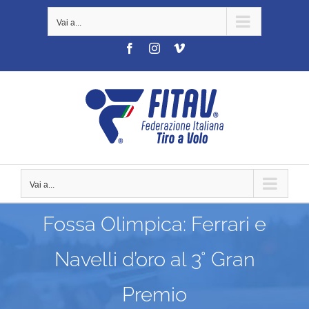
Salta
Vai a...
al
contenuto
Facebook
Instagram
Vimeo
Vai a...
Fossa Olimpica: Ferrari e
Navelli d’oro al 3° Gran
Premio