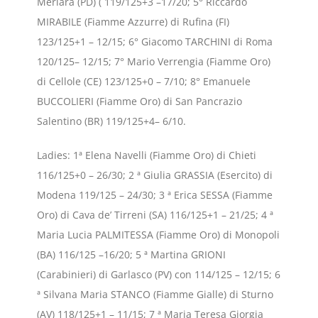
Merlara (PD) ( 119/125+3 –17/20; 5° Riccardo
MIRABILE (Fiamme Azzurre) di Rufina (FI)
123/125+1 – 12/15; 6° Giacomo TARCHINI di Roma
120/125– 12/15; 7° Mario Verrengia (Fiamme Oro)
di Cellole (CE) 123/125+0 – 7/10; 8° Emanuele
BUCCOLIERI (Fiamme Oro) di San Pancrazio
Salentino (BR) 119/125+4– 6/10.
Ladies: 1ª Elena Navelli (Fiamme Oro) di Chieti
116/125+0 – 26/30; 2 ª Giulia GRASSIA (Esercito) di
Modena 119/125 – 24/30; 3 ª Erica SESSA (Fiamme
Oro) di Cava de’ Tirreni (SA) 116/125+1 – 21/25; 4 ª
Maria Lucia PALMITESSA (Fiamme Oro) di Monopoli
(BA) 116/125 –16/20; 5 ª Martina GRIONI
(Carabinieri) di Garlasco (PV) con 114/125 – 12/15; 6
ª Silvana Maria STANCO (Fiamme Gialle) di Sturno
(AV) 118/125+1 – 11/15; 7 ª Maria Teresa Giorgia