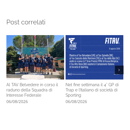
Post correlati
Al TAV Belvedere in corso il
Nel fine settimana il 4° GP di
Ca
raduno della Squadra di
Trap e l’Italiano di società di
14
Interesse Federale
Sporting
pr
06/08/2026
06/08/2026
05