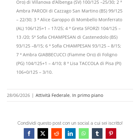
Oro) di Villanova d’Albenga (SV) 100/125 –25/30; 2 ª
Ambra PARODI di Cazzago San Martino (BS) 99/125
– 22/30; 3 ª Alice Garoppo di Mombello Monferrato
(AL) 106/125+1 – 17/25; 4 ª Greta SFORZI 104/125 –
13 /20; 5ª Sofia CHIAMPESAN di Castenedolo (BS)
93/125 –8/15; 6 ª Sofia CHIAMPESAN 93/125 – 8/15;
7 ª Ambra GIABBECUCCI (Fiamme Oro) di Foligno
(PG) 104/125+1 – 4/10; 8 ª Lisa TACCOLA di Pisa (PI)
106+0/125 – 3/10.
28/06/2026
|
Attività Federale
,
In primo piano
Condividi questo post con un social a cui sei iscritto!
Facebook
X
Reddit
LinkedIn
WhatsApp
Tumblr
Pinterest