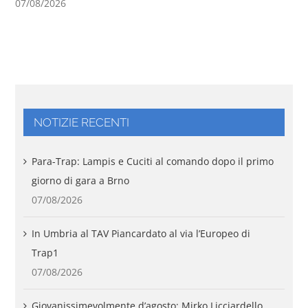
07/08/2026
06
NOTIZIE RECENTI
Para-Trap: Lampis e Cuciti al comando dopo il primo
giorno di gara a Brno
07/08/2026
In Umbria al TAV Piancardato al via l’Europeo di
Trap1
07/08/2026
Giovanissimevolmente d’agosto: Mirko Licciardello,