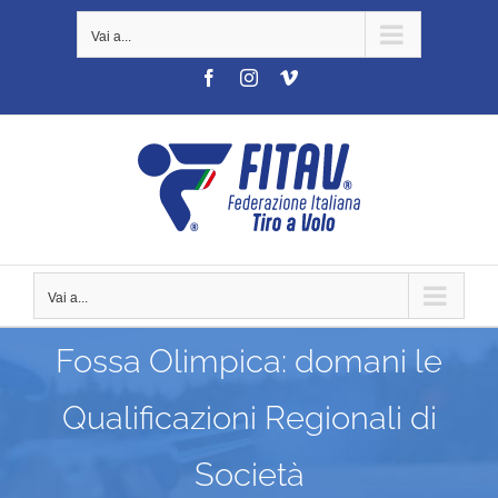
Salta
Vai a...
al
contenuto
Facebook
Instagram
Vimeo
Vai a...
Fossa Olimpica: domani le
Qualificazioni Regionali di
Società