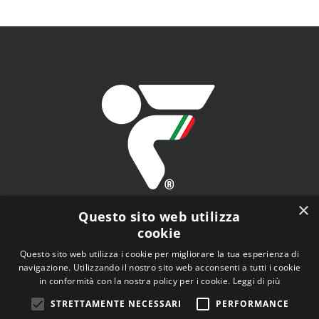
ARGOMENTO
×
Questo sito web utilizza
cookie
Questo sito web utilizza i cookie per migliorare la tua esperienza di
navigazione. Utilizzando il nostro sito web acconsenti a tutti i cookie
FITAV - Federazione Italiana Tiro a Volo - Viale Tiziano
in conformità con la nostra policy per i cookie.
Leggi di più
n.74, 00196 Roma (RM)
STRETTAMENTE NECESSARI
PERFORMANCE