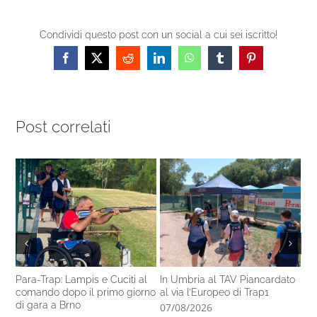
Condividi questo post con un social a cui sei iscritto!
Facebook
X
Reddit
LinkedIn
WhatsApp
Tumblr
Pinterest
Post correlati
Para-Trap: Lampis e Cuciti al
In Umbria al TAV Piancardato
Al
comando dopo il primo giorno
al via l’Europeo di Trap1
ra
di gara a Brno
In
07/08/2026