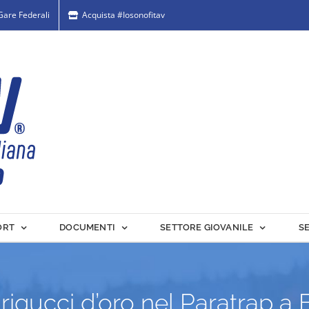
 Gare Federali
Acquista #Iosonofitav
ORT
DOCUMENTI
SETTORE GIOVANILE
S
rigucci d’oro nel Paratrap a 