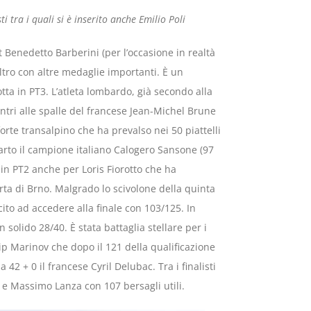
ti tra i quali si è inserito anche Emilio Poli
t Benedetto Barberini (per l’occasione in realtà
ltro con altre medaglie importanti. È un
otta in PT3. L’atleta lombardo, già secondo alla
entri alle spalle del francese Jean-Michel Brune
forte transalpino che ha prevalso nei 50 piattelli
uarto il campione italiano Calogero Sansone (97
in PT2 anche per Loris Fiorotto che ha
rta di Brno. Malgrado lo scivolone della quinta
scito ad accedere alla finale con 103/125. In
n solido 28/40. È stata battaglia stellare per i
ilip Marinov che dopo il 121 della qualificazione
42 + 0 il francese Cyril Delubac. Tra i finalisti
 e Massimo Lanza con 107 bersagli utili.