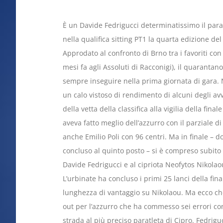
È un Davide Fedrigucci determinatissimo il para
nella qualifica sitting PT1 la quarta edizione de
Approdato al confronto di Brno tra i favoriti con 
mesi fa agli Assoluti di Racconigi), il quaranta
sempre inseguire nella prima giornata di gara. 
un calo vistoso di rendimento di alcuni degli avve
della vetta della classifica alla vigilia della fina
aveva fatto meglio dell’azzurro con il parziale di 1
anche Emilio Poli con 96 centri. Ma in finale – d
concluso al quinto posto – si è compreso subito ch
Davide Fedrigucci e al cipriota Neofytos Nikola
L’urbinate ha concluso i primi 25 lanci della fin
lunghezza di vantaggio su Nikolaou. Ma ecco che
out per l’azzurro che ha commesso sei errori 
strada al più preciso paratleta di Cipro. Fedriguc