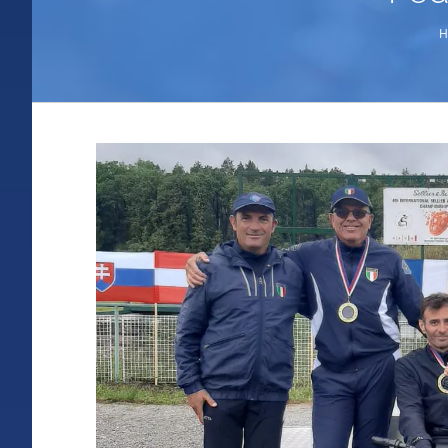
H
Ingrandisci
immagine