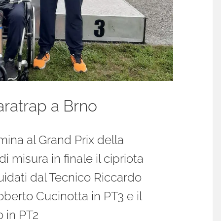
aratrap a Brno
mina al Grand Prix della
misura in finale il cipriota
uidati dal Tecnico Riccardo
oberto Cucinotta in PT3 e il
o in PT2