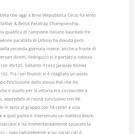
tleta che oggi a Brno (Repubblica Ceca) ha vinto
l Sellier & Bellot Paratrap Championship.
la qualifica di campione italiano (laureato tre
novenne paratleta di Urbino ha dovuto però
Nella seconda giornata invece, anche a fronte di
rsari diretti, Fedrigucci si è portato a ridosso
le con 99/125. Soltanto il ceco Jaroslav Klimes
02. Tra i sei finalisti si è ritagliato un posto
opo l’esclusione dello stesso Poli che ha
e il duello per la vittoria era circoscritto a
ou, approdato al round conclusivo con 98.
ale in testa al gruppo con 18 centri e una
 a quel punto è intervenuto un inatteso black-
consecutivi e ha momentaneamente spianato la
ci – noto nell’ambiente e sui social con il