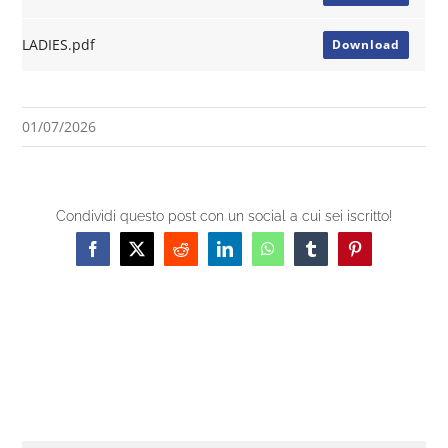
LADIES.pdf
Download
01/07/2026
Condividi questo post con un social a cui sei iscritto!
Facebook
X
Reddit
LinkedIn
WhatsApp
Tumblr
Pinterest