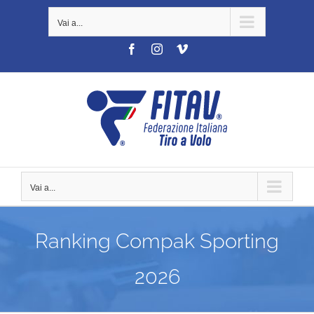
Salta
Vai a...
al
contenuto
Facebook
Instagram
Vimeo
Vai a...
Ranking Compak Sporting
2026