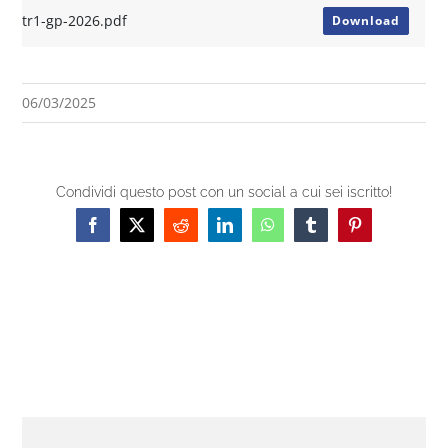
tr1-gp-2026.pdf
Download
06/03/2025
Condividi questo post con un social a cui sei iscritto!
Facebook
X
Reddit
LinkedIn
WhatsApp
Tumblr
Pinterest