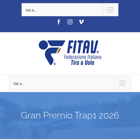
Salta
Vai a...
al
contenuto
Facebook
Instagram
Vimeo
Vai a...
Gran Premio Trap1 2026