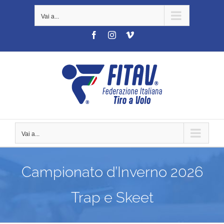
Salta
Vai a...
al
contenuto
Facebook
Instagram
Vimeo
Vai a...
Campionato d’Inverno 2026
Trap e Skeet