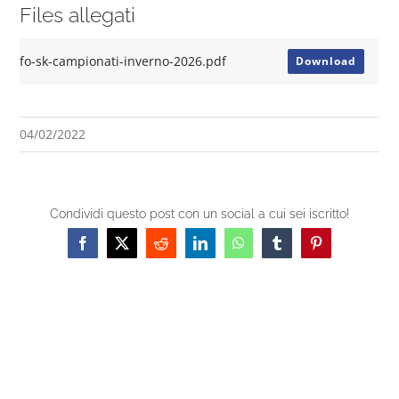
Files allegati
fo-sk-campionati-inverno-2026.pdf
Download
04/02/2022
Condividi questo post con un social a cui sei iscritto!
Facebook
X
Reddit
LinkedIn
WhatsApp
Tumblr
Pinterest