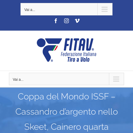
Salta
Vai a...
al
contenuto
Facebook
Instagram
Vimeo
Vai a...
Coppa del Mondo ISSF –
Cassandro d’argento nello
Skeet, Cainero quarta