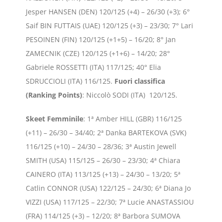
Jesper HANSEN (DEN) 120/125 (+4) – 26/30 (+3); 6°
Saif BIN FUTTAIS (UAE) 120/125 (+3) – 23/30; 7° Lari
PESOINEN (FIN) 120/125 (+1+5) – 16/20; 8° Jan
ZAMECNIK (CZE) 120/125 (+1+6) – 14/20; 28°
Gabriele ROSSETTI (ITA) 117/125; 40° Elia
SDRUCCIOLI (ITA) 116/125.
Fuori classifica
(Ranking Points)
: Niccolò SODI (ITA) 120/125.
Skeet
Femminile
: 1ª Amber HILL (GBR) 116/125
(+11) – 26/30 – 34/40; 2ª Danka BARTEKOVA (SVK)
116/125 (+10) – 24/30 – 28/36; 3ª Austin Jewell
SMITH (USA) 115/125 – 26/30 – 23/30; 4ª Chiara
CAINERO (ITA) 113/125 (+13) – 24/30 – 13/20; 5ª
Catlin CONNOR (USA) 122/125 – 24/30; 6ª Diana Jo
VIZZI (USA) 117/125 – 22/30; 7ª Lucie ANASTASSIOU
(FRA) 114/125 (+3) – 12/20; 8ª Barbora SUMOVA