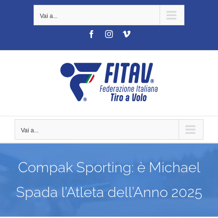
Salta
Vai a...
al
contenuto
Facebook
Instagram
Vimeo
Vai a...
Compak Sporting: è Michael
Spada l’Atleta dell’Anno 2025