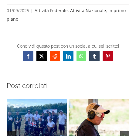
01/09/2025
|
Attività Federale
,
Attività Nazionale
,
In primo
piano
Condividi questo post con un social a cui sei iscritto!
Facebook
X
Reddit
LinkedIn
WhatsApp
Tumblr
Pinterest
Post correlati