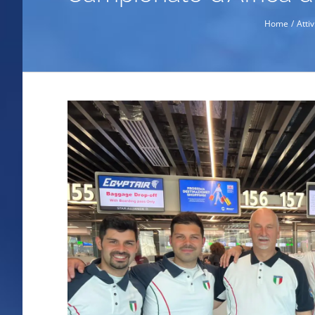
Home
Atti
Ingrandisci
immagine