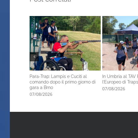
Para-Trap: Lampis e Cuciti al
In Umbria al TAV 
comando dopo il primo giorno di
l’Europeo di Trap1
gara a Brno
07/08/2026
07/08/2026