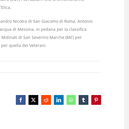
’Elica.
essandro Nicotra di San Giacomo di Roma, Antonio
acqua di Messina, in pedana per la classifica
 Molinati di San Severino Marche (MC) per
 per quella dei Veterani.
Facebook
X
Reddit
LinkedIn
WhatsApp
Tumblr
Pinterest