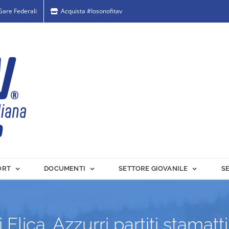
 Gare Federali
Acquista #Iosonofitav
ORT
DOCUMENTI
SETTORE GIOVANILE
S
lica. Azzurri partiti stamatti