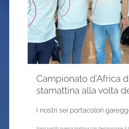
Campionato d’Africa di 
stamattina alla volta de
I nostri sei portacolori gareg
Sono partiti questa mattina con destinazione Il 