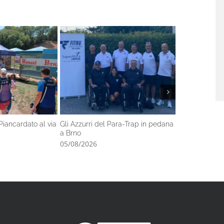
Piancardato al via
Gli Azzurri del Para-Trap in pedana
Il Tiro a Volo 
a Brno
finali della 
di Hangzhou
05/08/2026
03/08/2026