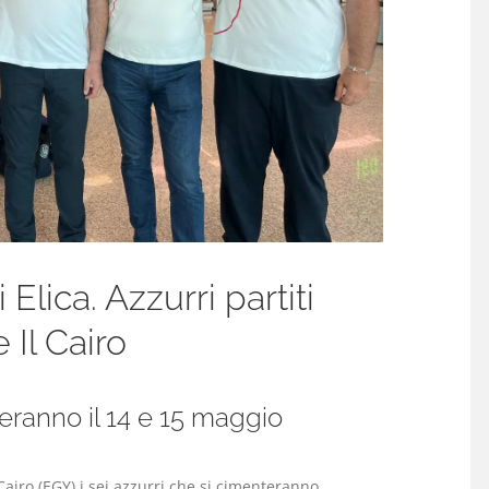
Elica. Azzurri partiti
 Il Cairo
geranno il 14 e 15 maggio
Cairo (EGY) i sei azzurri che si cimenteranno