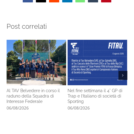
Post correlati
Al TAV Belvedere in corso il
Nel fine settimana il 4° GP di
Ca
raduno della Squadra di
Trap e l’Italiano di società di
14
Interesse Federale
Sporting
pr
06/08/2026
06/08/2026
05