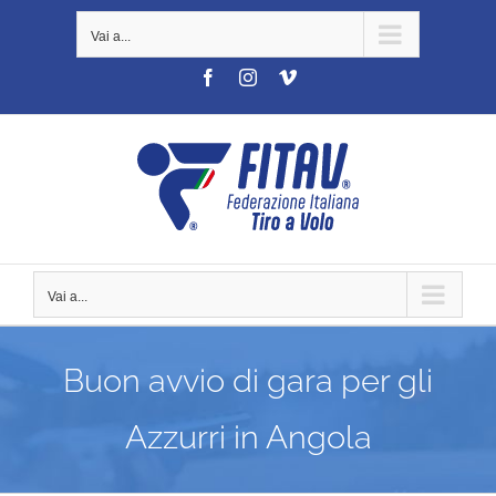
Salta
Vai a...
al
contenuto
Facebook
Instagram
Vimeo
Vai a...
Buon avvio di gara per gli
Azzurri in Angola