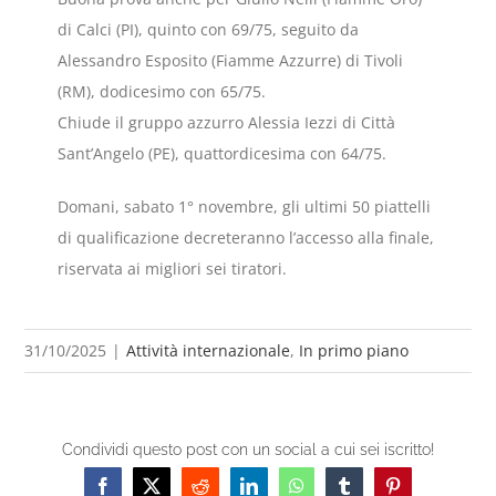
di Calci (PI), quinto con 69/75, seguito da
Alessandro Esposito (Fiamme Azzurre) di Tivoli
(RM), dodicesimo con 65/75.
Chiude il gruppo azzurro Alessia Iezzi di Città
Sant’Angelo (PE), quattordicesima con 64/75.
Domani, sabato 1° novembre, gli ultimi 50 piattelli
di qualificazione decreteranno l’accesso alla finale,
riservata ai migliori sei tiratori.
31/10/2025
|
Attività internazionale
,
In primo piano
Condividi questo post con un social a cui sei iscritto!
Facebook
X
Reddit
LinkedIn
WhatsApp
Tumblr
Pinterest