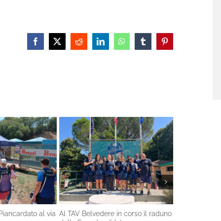
Facebook
X
Reddit
LinkedIn
WhatsApp
Tumblr
Pinterest
Piancardato al via
Al TAV Belvedere in corso il raduno
Nel fine setti