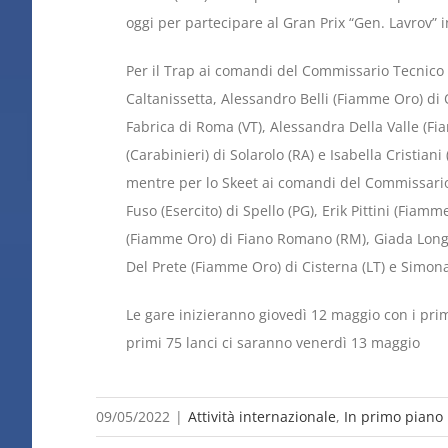
oggi per partecipare al Gran Prix “Gen. Lavrov”
Per il Trap ai comandi del Commissario Tecnico 
Caltanissetta, Alessandro Belli (Fiamme Oro) di O
Fabrica di Roma (VT), Alessandra Della Valle (Fi
(Carabinieri) di Solarolo (RA) e Isabella Cristian
mentre per lo Skeet ai comandi del Commissario
Fuso (Esercito) di Spello (PG), Erik Pittini (Fiam
(Fiamme Oro) di Fiano Romano (RM), Giada Longhi
Del Prete (Fiamme Oro) di Cisterna (LT) e Simona 
Le gare inizieranno giovedì 12 maggio con i primi
primi 75 lanci ci saranno venerdì 13 maggio
09/05/2022
|
Attività internazionale
,
In primo piano