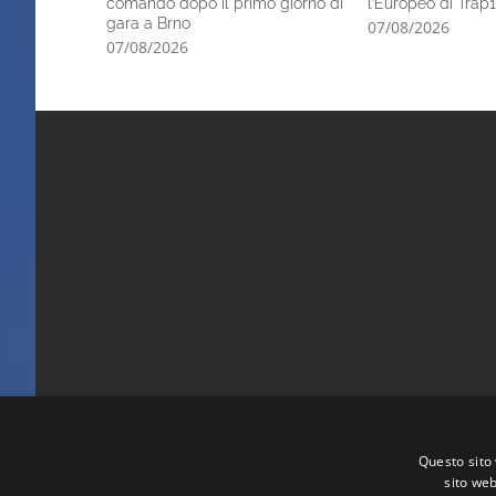
comando dopo il primo giorno di
l’Europeo di Trap1
gara a Brno
07/08/2026
07/08/2026
Questo sito 
sito web
FITA