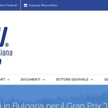
 Gare Federali
Acquista #Iosonofitav
ORT
DOCUMENTI
SETTORE GIOVANILE
S
 in Bulgaria per il Gran Prix 