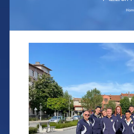
Hom
Ingrandisci
immagine