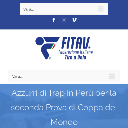
Salta
Vai a...
al
contenuto
Facebook
Instagram
Vimeo
Vai a...
Azzurri di Trap in Perù per la
seconda Prova di Coppa del
Mondo