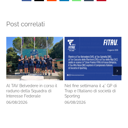
Post correlati
Al TAV Belvedere in corso il
Nel fine settimana il 4° GP di
Ca
raduno della Squadra di
Trap e l’Italiano di società di
14
Interesse Federale
Sporting
pr
06/08/2026
06/08/2026
05