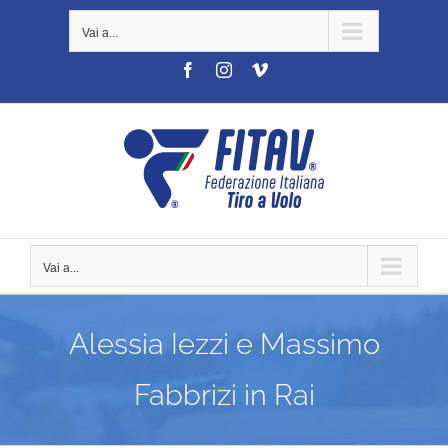
Salta
Vai a...
al
contenuto
Facebook
Instagram
Vimeo
Vai a...
Alessia Iezzi e Massimo
Fabbrizi in Rai