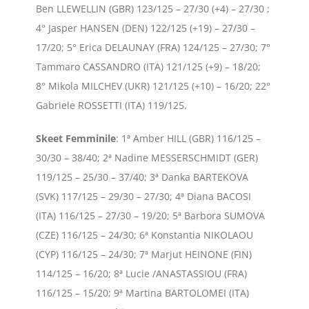
Ben LLEWELLIN (GBR) 123/125 – 27/30 (+4) – 27/30 ;
4° Jasper HANSEN (DEN) 122/125 (+19) – 27/30 –
17/20; 5° Erica DELAUNAY (FRA) 124/125 – 27/30; 7°
Tammaro CASSANDRO (ITA) 121/125 (+9) – 18/20;
8° Mikola MILCHEV (UKR) 121/125 (+10) – 16/20; 22°
Gabriele ROSSETTI (ITA) 119/125.
Skeet
Femminile
: 1ª Amber HILL (GBR) 116/125 –
30/30 – 38/40; 2ª Nadine MESSERSCHMIDT (GER)
119/125 – 25/30 – 37/40; 3ª Danka BARTEKOVA
(SVK) 117/125 – 29/30 – 27/30; 4ª Diana BACOSI
(ITA) 116/125 – 27/30 – 19/20; 5ª Barbora SUMOVA
(CZE) 116/125 – 24/30; 6ª Konstantia NIKOLAOU
(CYP) 116/125 – 24/30; 7ª Marjut HEINONE (FIN)
114/125 – 16/20; 8ª Lucie /ANASTASSIOU (FRA)
116/125 – 15/20; 9ª Martina BARTOLOMEI (ITA)