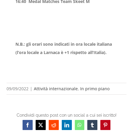
16:40 Medal Matches Team Skeet M
N.B.: gli orari sono indicati in ora locale italiana
(l’ora locale a Larnaca è +1 rispetto all’Italia).
09/09/2022
|
Attività internazionale
,
In primo piano
Condividi questo post con un social a cui sei iscritto!
Facebook
X
Reddit
LinkedIn
WhatsApp
Tumblr
Pinterest