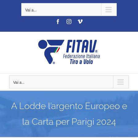
Salta
Vai a...
al
contenuto
Facebook
Instagram
Vimeo
Vai a...
A Lodde l’argento Europeo e
la Carta per Parigi 2024