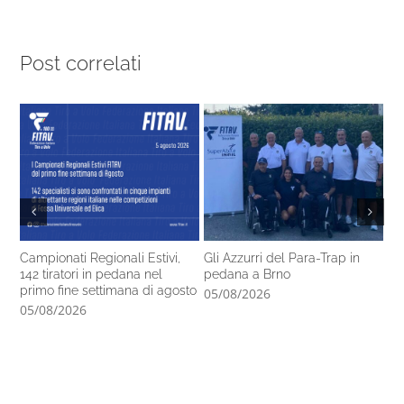
Post correlati
Campionati Regionali Estivi,
Gli Azzurri del Para-Trap in
Fo
142 tiratori in pedana nel
pedana a Brno
de
primo fine settimana di agosto
05/08/2026
04
05/08/2026