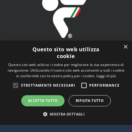
×
Questo sito web utilizza
cookie
Questo sito web utilizza i cookie per migliorare la tua esperienza di
navigazione. Utilizzando il nostro sito web acconsenti a tutti i cookie
FITAV - Federazione Italiana Tiro a Volo - Viale Tiziano
in conformità con la nostra policy per i cookie.
Leggi di più
n.74, 00196 Roma (RM)
STRETTAMENTE NECESSARI
PERFORMANCE
ACCETTA TUTTO
RIFIUTA TUTTO
MOSTRA DETTAGLI
© Copyright
2026 | Tutti i diritti riservati |
Privacy Policy