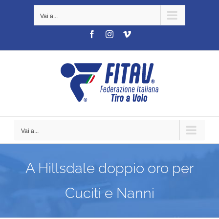
Salta
Vai a...
al
contenuto
Facebook
Instagram
Vimeo
Vai a...
A Hillsdale doppio oro per
Cuciti e Nanni