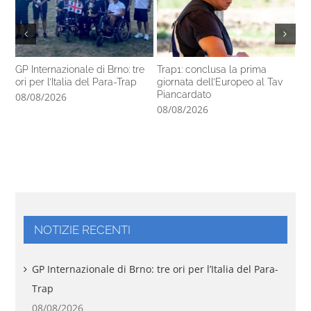
GP Internazionale di Brno: tre
Trap1: conclusa la prima
Pa
ori per l’Italia del Para-Trap
giornata dell’Europeo al Tav
co
Piancardato
di
08/08/2026
08/08/2026
07
NOTIZIE RECENTI
GP Internazionale di Brno: tre ori per l’Italia del Para-
Trap
08/08/2026