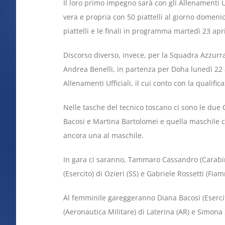
Il loro primo impegno sarà con gli Allenamenti Uff
vera e propria con 50 piattelli al giorno domenic
piattelli e le finali in programma martedì 23 apri
Discorso diverso, invece, per la Squadra Azzurra
Andrea Benelli, in partenza per Doha lunedì 22 a
Allenamenti Ufficiali, il cui conto con la qualifi
Nelle tasche del tecnico toscano ci sono le due
Bacosi e Martina Bartolomei e quella maschile 
ancora una al maschile.
In gara ci saranno, Tammaro Cassandro (Carabini
(Esercito) di Ozieri (SS) e Gabriele Rossetti (Fi
Al femminile gareggeranno Diana Bacosi (Esercit
(Aeronautica Militare) di Laterina (AR) e Simona S