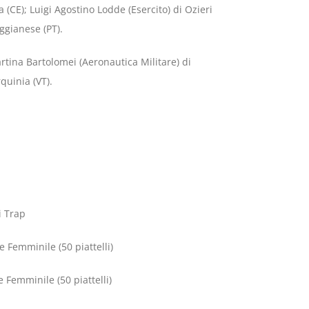
CE); Luigi Agostino Lodde (Esercito) di Ozieri
ggianese (PT).
artina Bartolomei (Aeronautica Militare) di
quinia (VT).
Trap
mminile (50 piattelli)
minile (50 piattelli)