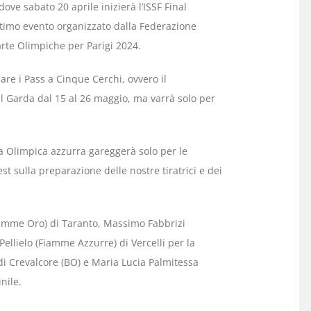
dove sabato 20 aprile inizierà l’ISSF Final
ltimo evento organizzato dalla Federazione
arte Olimpiche per Parigi 2024.
are i Pass a Cinque Cerchi, ovvero il
Garda dal 15 al 26 maggio, ma varrà solo per
ssa Olimpica azzurra gareggerà solo per le
st sulla preparazione delle nostre tiratrici e dei
iamme Oro) di Taranto, Massimo Fabbrizi
ellielo (Fiamme Azzurre) di Vercelli per la
i Crevalcore (BO) e Maria Lucia Palmitessa
nile.