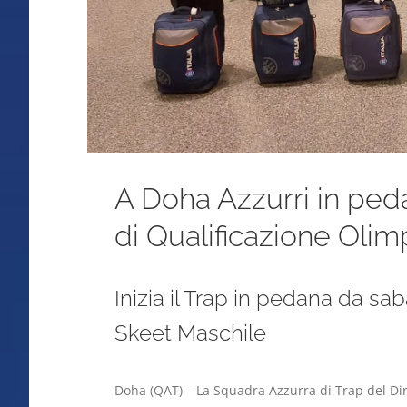
A Doha Azzurri in peda
di Qualificazione Olim
Inizia il Trap in pedana da saba
Skeet Maschile
Doha (QAT) – La Squadra Azzurra di Trap del Di